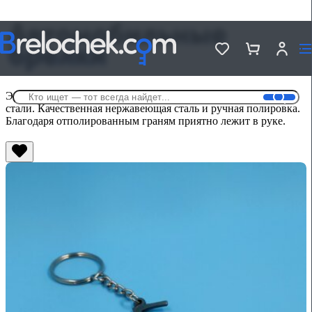
Автомобильные
брелки
Эксклюзивные автомобильные брелоки из нержавеющей
стали. Качественная нержавеющая сталь и ручная полировка.
Благодаря отполированным граням приятно лежит в руке.