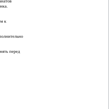
анатов
нка.
ем к
ополнительно
нять перед