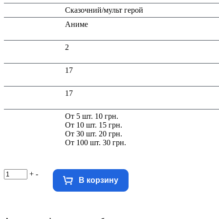
Тип:
Сказочний/мульт герой
Тематика
Аниме
изделия:
Высота в
2
упаковке (см):
Глубина в
17
упаковке (см):
Ширина в
17
упаковке (см):
Скидка:
От 5 шт. 10 грн.
От 10 шт. 15 грн.
От 30 шт. 20 грн.
От 100 шт. 30 грн.
+
-
В корзину