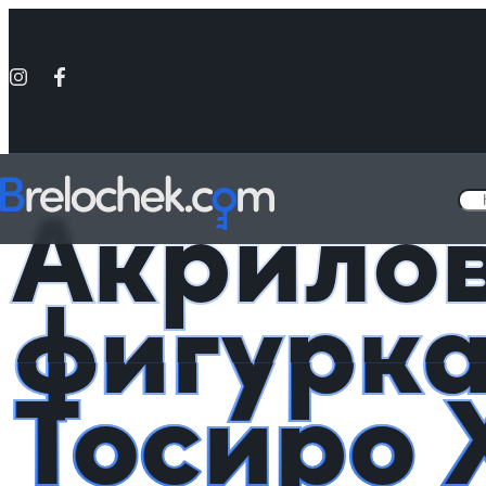
Головна
Фигурки акриловые Аниме
Акриловая фигурка Блич Т
Акрило
фигурка
Тосиро 