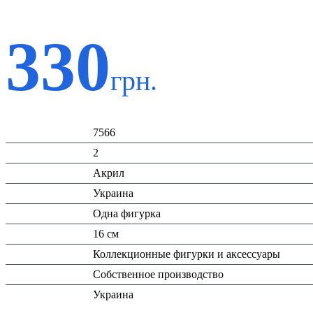
330
грн.
Код:
7566
К-во:
2
Материал:
Акрил
Страна:
Украина
Тип:
Одна фигурка
Высота:
16 см
Вид:
Коллекционные фигурки и аксессуары
Производитель:
Собственное производство
Страна
Украина
производитель: