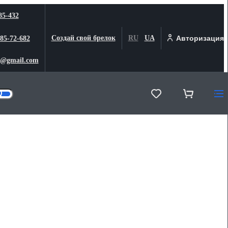
85-432
Создай свой брелок
RU
UA
Авторизация
 85-72-682
@gmail.com