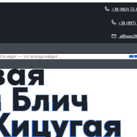
+38 (063) 55-
+38 (097)
allbum20
осиро Хицугая
вая
 Блич
Хицугая