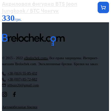
Акриловая фигурка BTS Jeon
Jungkook / БТС Чонгук
330
грн.
© 2015 - 2022
«Brelochek.com»
Все права защищены. Интернет-
магазин Brelochek.com. Эксклюзивные брелки. Брелки на заказ.
+38 (063) 55-85-432
+38 (097) 85-72-682
allbum20@gmail.com
Автомобильные брелки