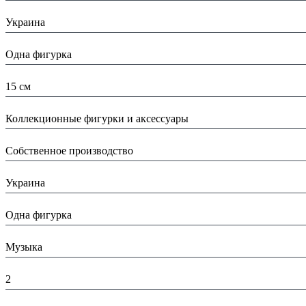
Страна:
Украина
Тип:
Одна фигурка
Высота:
15 см
Вид:
Коллекционные фигурки и аксессуары
Производитель:
Собственное производство
Страна производитель:
Украина
Тип:
Одна фигурка
Тематика изделия:
Музыка
Высота в упаковке (см):
2
Глубина в упаковке (см):