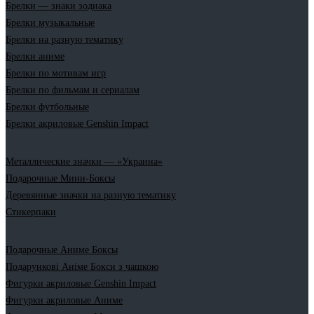
Брелки — знаки зодиака
Брелки музыкальные
Брелки на разную тематику
Брелки аниме
Брелки по мотивам игр
Брелки по фильмам и сериалам
Брелки футбольные
Брелки акриловые Genshin Impact
Металлические значки — «Украина»
Подарочные Мини-Боксы
Деревянные значки на разную тематику
Стикерпаки
Подарочные Аниме Боксы
Подарункові Аніме Бокси з чашкою
Фигурки акриловые Genshin Impact
Фигурки акриловые Аниме