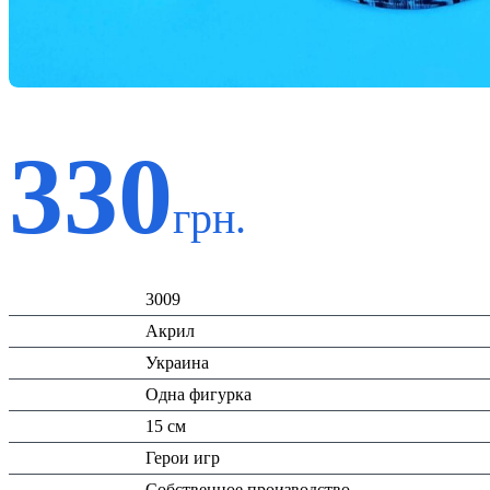
330
грн.
Код:
3009
Материал:
Акрил
Страна:
Украина
Тип:
Одна фигурка
Высота:
15 см
Вид:
Герои игр
Производитель:
Собственное производство