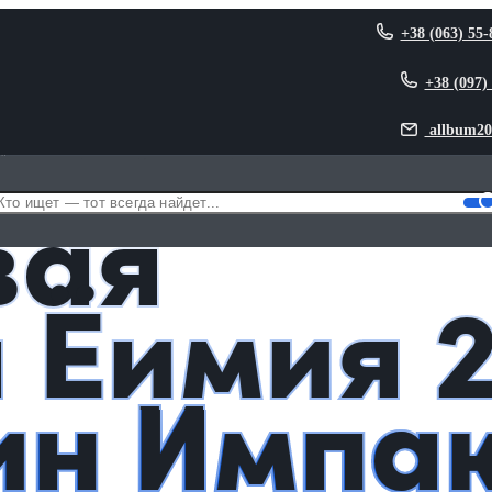
+38 (063) 55-
+38 (097)
allbum20
Ёимия 2 из Геншин Импакт / Genshin Impact
вая
 Ёимия 
ин Импа