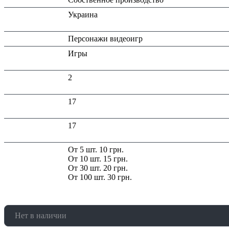
Страна
Украина
производитель:
Тип:
Персонажи видеоигр
Тематика
Игры
изделия:
Высота в
2
упаковке (см):
Глубина в
17
упаковке (см):
Ширина в
17
упаковке (см):
Скидка:
От 5 шт. 10 грн.
От 10 шт. 15 грн.
От 30 шт. 20 грн.
От 100 шт. 30 грн.
Нет в наличии