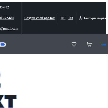
85-432
Создай свой брелок
RU
UA
Авторизация
 85-72-682
@gmail.com
2
кт