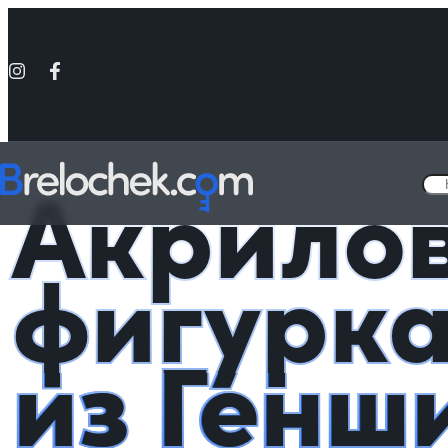
Головна
Фигурки акриловые Genshin Impact
Акриловая фигурка 
Акрило
фигурка
из Генш