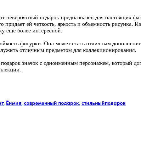
от невероятный подарок предназначен для настоящих фа
о придает ей четкость, яркость и объемность рисунка. 
ку еще более интересной.
тойкость фигурки. Она может стать отличным дополнени
 служить отличным предметом для коллекционирования.
 в подарок значок с одноименным персонажем, который д
ллекции.
кт
,
Ёимия
,
современный подарок
,
стильныйподарок