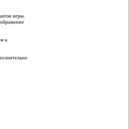
натов игры.
Изображение
ем к
ополнительно