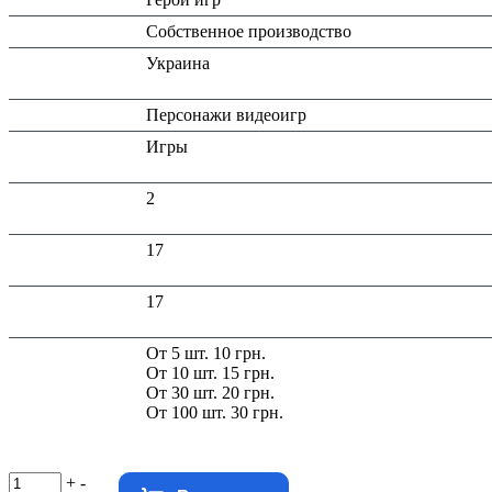
Производитель:
Собственное производство
Страна
Украина
производитель:
Тип:
Персонажи видеоигр
Тематика
Игры
изделия:
Высота в
2
упаковке (см):
Глубина в
17
упаковке (см):
Ширина в
17
упаковке (см):
Скидка:
От 5 шт. 10 грн.
От 10 шт. 15 грн.
От 30 шт. 20 грн.
От 100 шт. 30 грн.
+
-