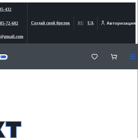
85-432
Создай свой брелок
RU
UA
Авторизация
 85-72-682
@gmail.com
кт