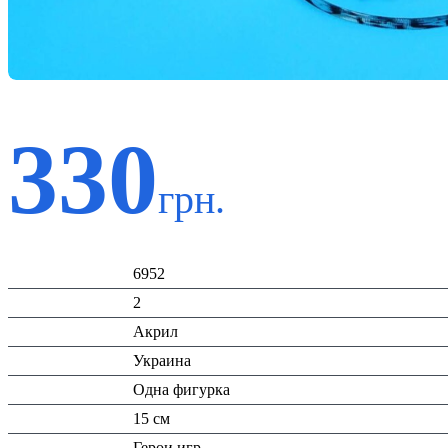
330
грн.
Код:
6952
К-во:
2
Материал:
Акрил
Страна:
Украина
Тип:
Одна фигурка
Высота:
15 см
Вид:
Герои игр