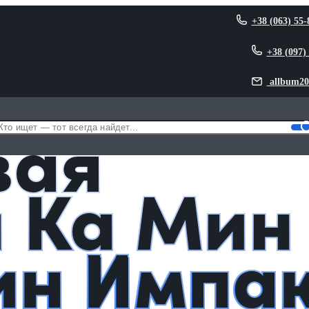
+38 (063) 55-
+38 (097)
allbum20
Ка Мин из Геншин Импакт / Genshin Impact
вая
 Ка Мин
ин Импа