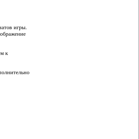
натов игры.
Изображение
ем к
ополнительно