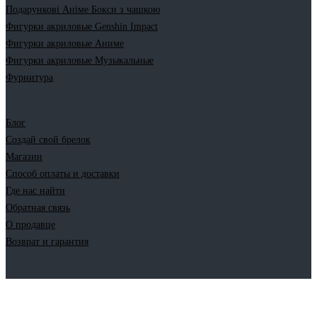
Подарункові Аніме Бокси з чашкою
Фигурки акриловые Genshin Impact
Фигурки акриловые Аниме
Фигурки акриловые Музыкальные
Фурнитура
Блог
Создай свой брелок
Магазин
Способ оплаты и доставки
Где нас найти
Обратная связь
О продавце
Возврат и гарантия