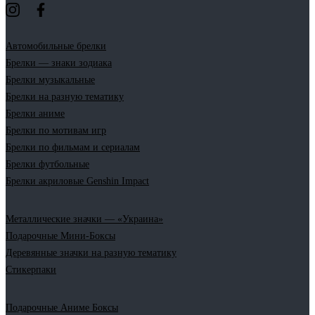
Автомобильные брелки
Брелки — знаки зодиака
Брелки музыкальные
Брелки на разную тематику
Брелки аниме
Брелки по мотивам игр
Брелки по фильмам и сериалам
Брелки футбольные
Брелки акриловые Genshin Impact
Металлические значки — «Украина»
Подарочные Мини-Боксы
Деревянные значки на разную тематику
Стикерпаки
Подарочные Аниме Боксы