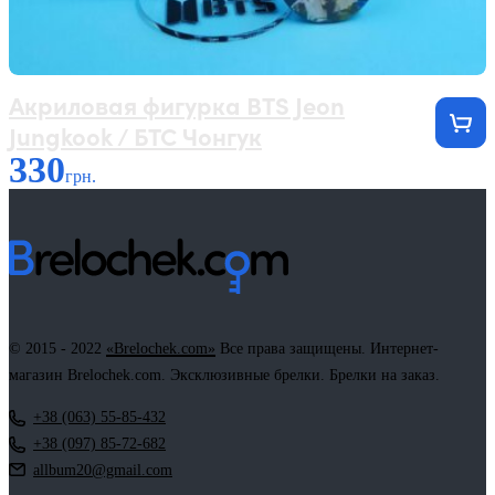
Акриловая фигурка BTS Jeon
Jungkook / БТС Чонгук
330
грн.
© 2015 - 2022
«Brelochek.com»
Все права защищены. Интернет-
магазин Brelochek.com. Эксклюзивные брелки. Брелки на заказ.
+38 (063) 55-85-432
+38 (097) 85-72-682
allbum20@gmail.com