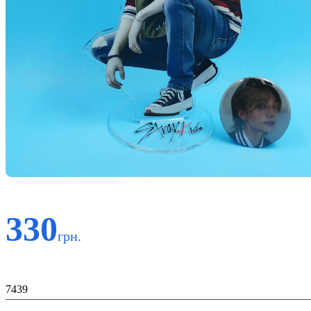
330
грн.
Код:
7439
К-во: