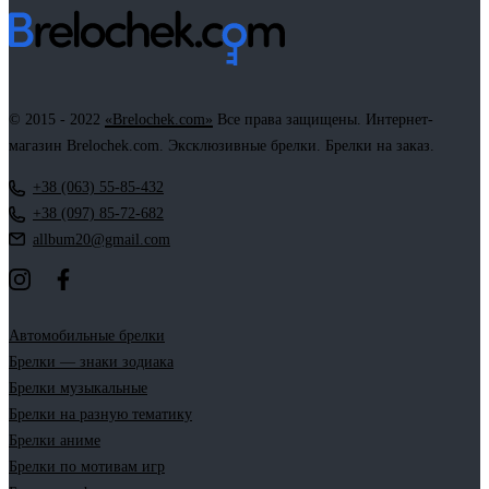
© 2015 - 2022
«Brelochek.com»
Все права защищены. Интернет-
магазин Brelochek.com. Эксклюзивные брелки. Брелки на заказ.
+38 (063) 55-85-432
+38 (097) 85-72-682
allbum20@gmail.com
Автомобильные брелки
Брелки — знаки зодиака
Брелки музыкальные
Брелки на разную тематику
Брелки аниме
Брелки по мотивам игр