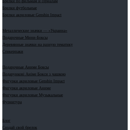
Брелки по фильмам и сериалам
Брелки футбольные
Брелки акриловые Genshin Impact
Металлические значки — «Украина»
Подарочные Мини-Боксы
Деревянные значки на разную тематику
Стикерпаки
Подарочные Аниме Боксы
Подарункові Аніме Бокси з чашкою
Фигурки акриловые Genshin Impact
Фигурки акриловые Аниме
Фигурки акриловые Музыкальные
Фурнитура
Блог
Создай свой брелок