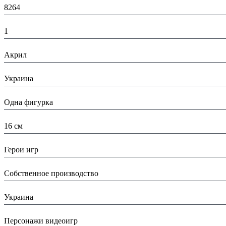
8264
К-во:
1
Материал:
Акрил
Страна:
Украина
Тип:
Одна фигурка
Высота:
16 см
Вид:
Герои игр
Производитель:
Собственное производство
Страна производитель:
Украина
Тип:
Персонажи видеоигр