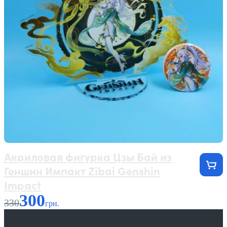
Акриловая фигурка Цзы Бай из
Геншин Импакт Zibai Genshin
Impact
300
330
грн.