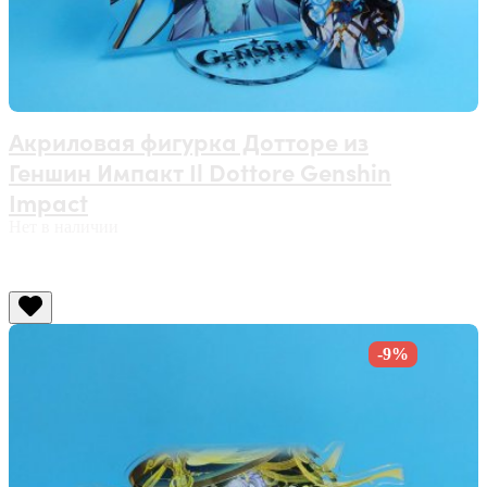
Акриловая фигурка Дотторе из
Геншин Импакт Il Dottore Genshin
Impact
Нет в наличии
-9%