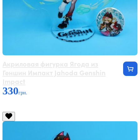
Акриловая фигурка Ягода из
Геншин Импакт Jahoda Genshin
Impact
330
грн.