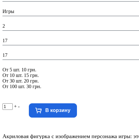
Тематика изделия:
Игры
Высота в упаковке (см):
2
Глубина в упаковке (см):
17
Ширина в упаковке (см):
17
Скидка:
От 5 шт. 10 грн.
От 10 шт. 15 грн.
От 30 шт. 20 грн.
От 100 шт. 30 грн.
+
-
В корзину
Акриловая фигурка с изображением персонажа игры: эт