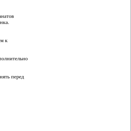
анатов
нка.
ем к
ополнительно
нять перед