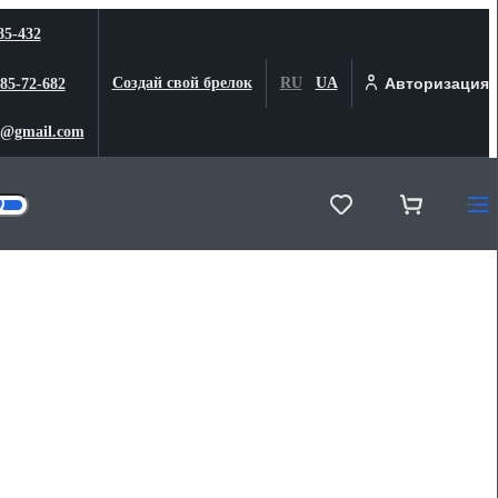
85-432
Создай свой брелок
RU
UA
Авторизация
 85-72-682
@gmail.com