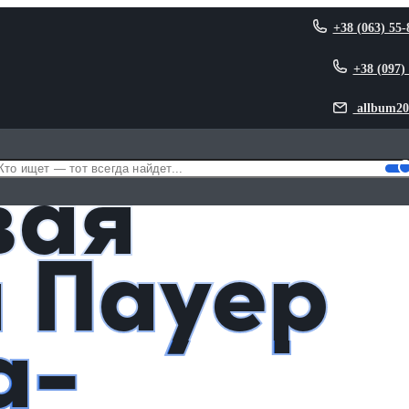
+38 (063) 55-
+38 (097)
allbum20
Людина-бензопила)
вая
 Пауер
а-