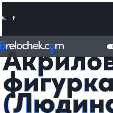
Головна
Фигурки акриловые Аниме
Акриловая фигурка Пауер (
Акрило
фигурка
(Людин