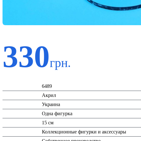
330
грн.
Код:
6489
Материал:
Акрил
Страна:
Украина
Тип:
Одна фигурка
Высота:
15 см
Вид:
Коллекционные фигурки и аксессуары
Производитель:
Собственное производство