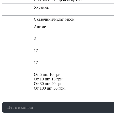
Страна
Украина
производитель:
Тип:
Сказочний/мульт герой
Тематика
Аниме
изделия:
Высота в
2
упаковке (см):
Глубина в
17
упаковке (см):
Ширина в
17
упаковке (см):
Скидка:
От 5 шт. 10 грн.
От 10 шт. 15 грн.
От 30 шт. 20 грн.
От 100 шт. 30 грн.
Нет в наличии