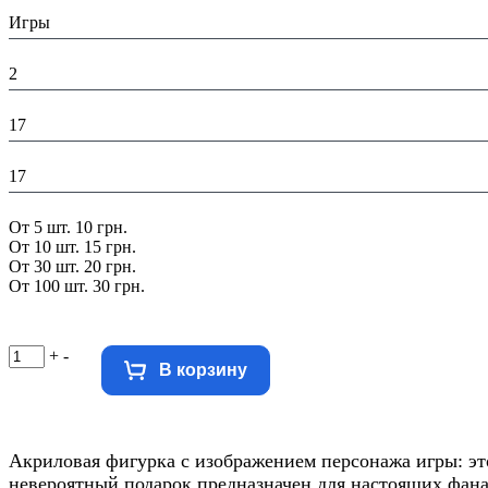
Тематика изделия:
Игры
Высота в упаковке (см):
2
Глубина в упаковке (см):
17
Ширина в упаковке (см):
17
Скидка:
От 5 шт. 10 грн.
От 10 шт. 15 грн.
От 30 шт. 20 грн.
От 100 шт. 30 грн.
+
-
В корзину
Акриловая фигурка с изображением персонажа игры: эт
невероятный подарок предназначен для настоящих фан