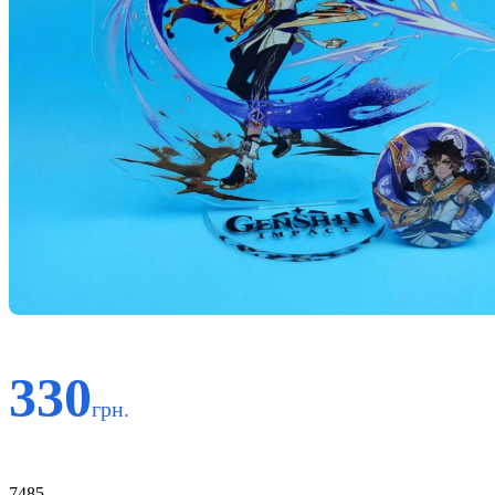
330
грн.
Код:
7485