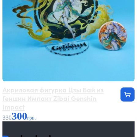
Акриловая фигурка Цзы Бай из
Геншин Импакт Zibai Genshin
Impact
300
330
грн.