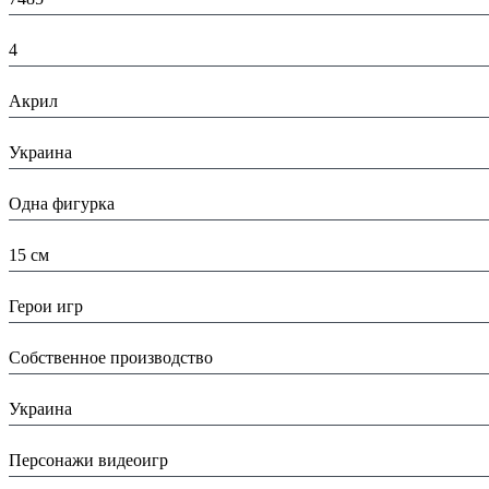
К-во:
4
Материал:
Акрил
Страна:
Украина
Тип:
Одна фигурка
Высота:
15 см
Вид:
Герои игр
Производитель:
Собственное производство
Страна производитель:
Украина
Тип:
Персонажи видеоигр