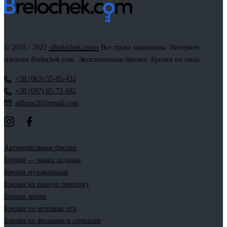
© 2015 - 2022
«Brelochek.com»
Все права защищены. Интернет-
магазин Brelochek.com. Эксклюзивные брелки. Брелки на заказ.
+38 (063) 55-85-432
+38 (097) 85-72-682
allbum20@gmail.com
Автомобильные брелки
Брелки — знаки зодиака
Брелки музыкальные
Брелки на разную тематику
Брелки аниме
Брелки по мотивам игр
Брелки по фильмам и сериалам