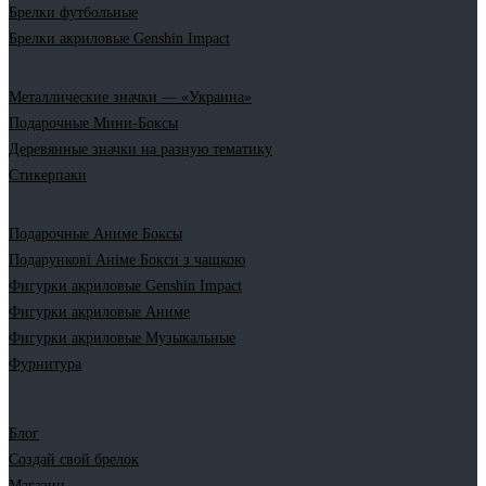
Брелки футбольные
Брелки акриловые Genshin Impact
Металлические значки — «Украина»
Подарочные Мини-Боксы
Деревянные значки на разную тематику
Стикерпаки
Подарочные Аниме Боксы
Подарункові Аніме Бокси з чашкою
Фигурки акриловые Genshin Impact
Фигурки акриловые Аниме
Фигурки акриловые Музыкальные
Фурнитура
Блог
Создай свой брелок
Магазин