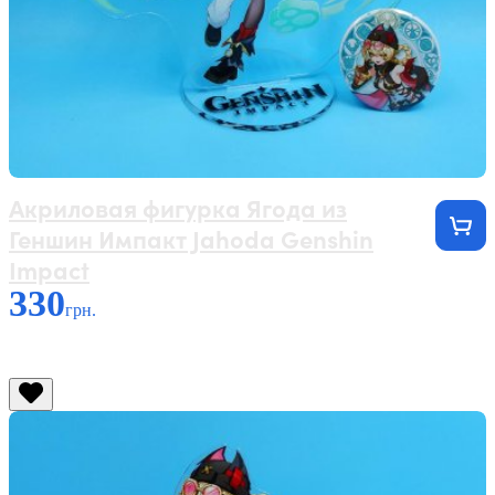
Акриловая фигурка Ягода из
Геншин Импакт Jahoda Genshin
Impact
330
грн.