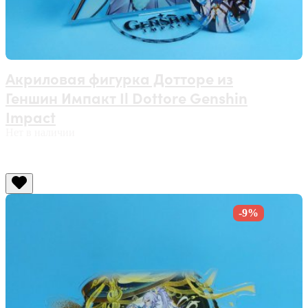
Акриловая фигурка Дотторе из
Геншин Импакт Il Dottore Genshin
Impact
Нет в наличии
-9%