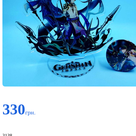
330
грн.
Код:
3138