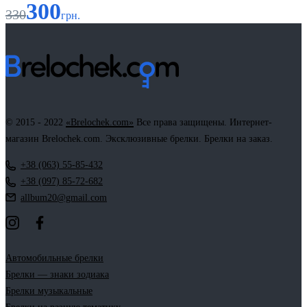
300
330
грн.
© 2015 - 2022
«Brelochek.com»
Все права защищены. Интернет-
магазин Brelochek.com. Эксклюзивные брелки. Брелки на заказ.
+38 (063) 55-85-432
+38 (097) 85-72-682
allbum20@gmail.com
Автомобильные брелки
Брелки — знаки зодиака
Брелки музыкальные