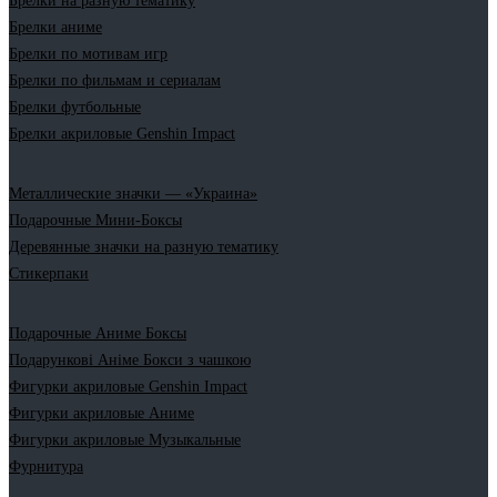
Брелки на разную тематику
Брелки аниме
Брелки по мотивам игр
Брелки по фильмам и сериалам
Брелки футбольные
Брелки акриловые Genshin Impact
Металлические значки — «Украина»
Подарочные Мини-Боксы
Деревянные значки на разную тематику
Стикерпаки
Подарочные Аниме Боксы
Подарункові Аніме Бокси з чашкою
Фигурки акриловые Genshin Impact
Фигурки акриловые Аниме
Фигурки акриловые Музыкальные
Фурнитура