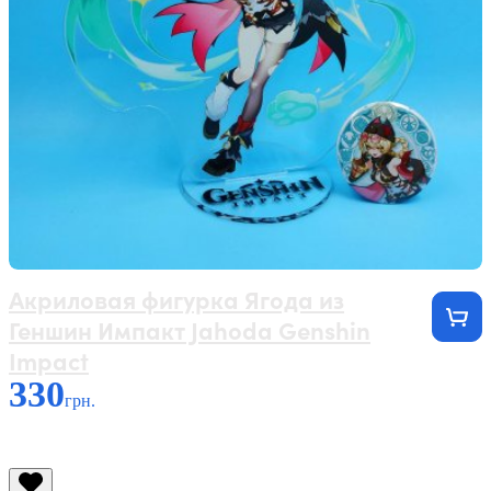
Акриловая фигурка Ягода из
Геншин Импакт Jahoda Genshin
Impact
330
грн.