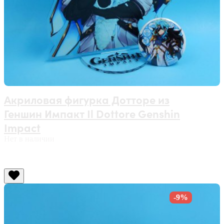
Акриловая фигурка Дотторе из
Геншин Импакт Il Dottore Genshin
Impact
Нет в наличии
-9%