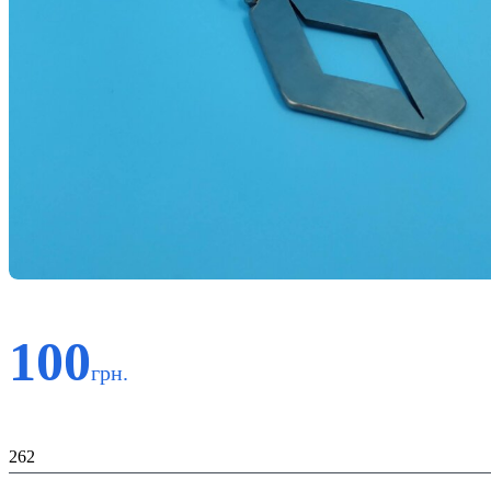
100
грн.
Код:
262
К-во: