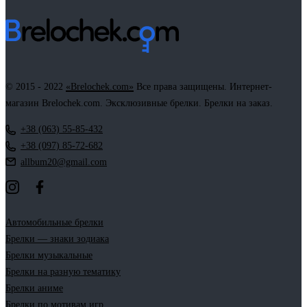
© 2015 - 2022
«Brelochek.com»
Все права защищены. Интернет-
магазин Brelochek.com. Эксклюзивные брелки. Брелки на заказ.
+38 (063) 55-85-432
+38 (097) 85-72-682
allbum20@gmail.com
Автомобильные брелки
Брелки — знаки зодиака
Брелки музыкальные
Брелки на разную тематику
Брелки аниме
Брелки по мотивам игр