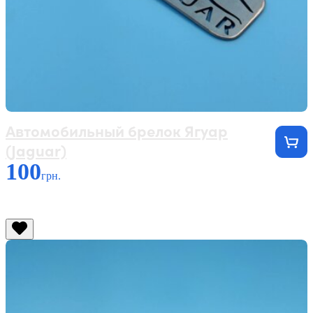
Автомобильный брелок Ягуар
(Jaguar)
100
грн.