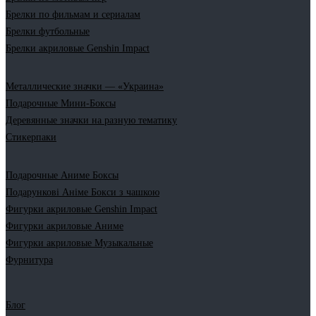
Брелки по фильмам и сериалам
Брелки футбольные
Брелки акриловые Genshin Impact
Металлические значки — «Украина»
Подарочные Мини-Боксы
Деревянные значки на разную тематику
Стикерпаки
Подарочные Аниме Боксы
Подарункові Аніме Бокси з чашкою
Фигурки акриловые Genshin Impact
Фигурки акриловые Аниме
Фигурки акриловые Музыкальные
Фурнитура
Блог