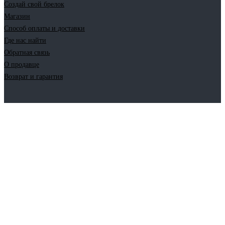
Создай свой брелок
Магазин
Способ оплаты и доставки
Где нас найти
Обратная связь
О продавце
Возврат и гарантия