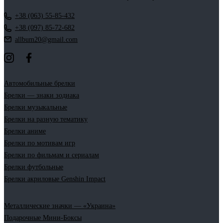
+38 (063) 55-85-432
+38 (097) 85-72-682
allbum20@gmail.com
Автомобильные брелки
Брелки — знаки зодиака
Брелки музыкальные
Брелки на разную тематику
Брелки аниме
Брелки по мотивам игр
Брелки по фильмам и сериалам
Брелки футбольные
Брелки акриловые Genshin Impact
Металлические значки — «Украина»
Подарочные Мини-Боксы