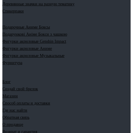
Деревянные значки на разную тематику
Стикерпаки
Подарочные Аниме Боксы
Подарункові Аніме Бокси з чашкою
Фигурки акриловые Genshin Impact
Фигурки акриловые Аниме
Фигурки акриловые Музыкальные
Фурнитура
Блог
Создай свой брелок
Магазин
Способ оплаты и доставки
Где нас найти
Обратная связь
О продавце
Возврат и гарантия