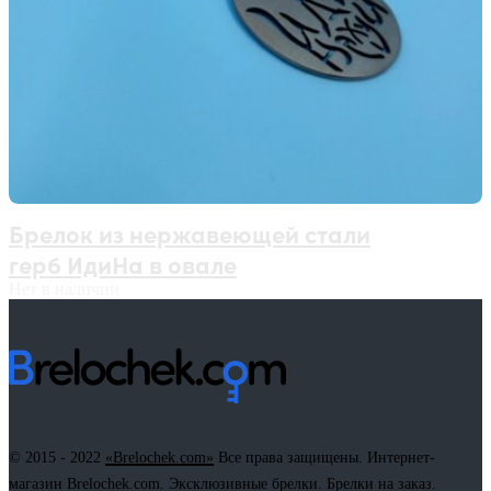
Брелок из нержавеющей стали
герб ИдиНа в овале
Нет в наличии
© 2015 - 2022
«Brelochek.com»
Все права защищены. Интернет-
магазин Brelochek.com. Эксклюзивные брелки. Брелки на заказ.