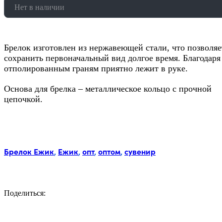
Нет в наличии
Брелок изготовлен из нержавеющей стали, что позволяе
сохранить первоначальный вид долгое время. Благодаря
отполированным граням приятно лежит в руке.
Основа для брелка – металлическое кольцо с прочной
цепочкой.
Метки:
Брелок Ежик
,
Ежик
,
опт
,
оптом
,
сувенир
Поделиться:
Facebook
Twitter
Email
LinkedIn
Copy
Link