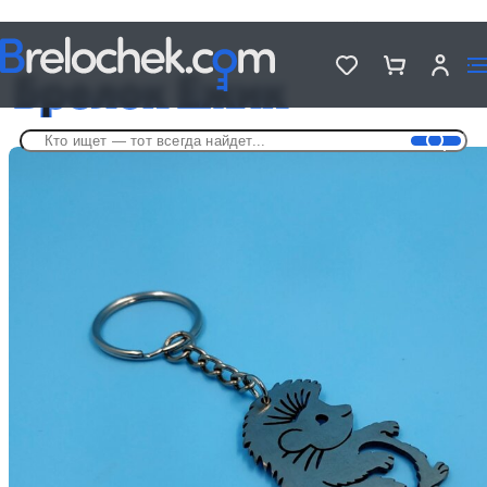
Головна
Брелки на разную тематику
Брелок Ёжик
Брелок Ёжик