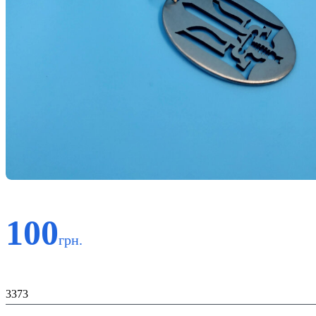
100
грн.
Код:
3373
К-во: