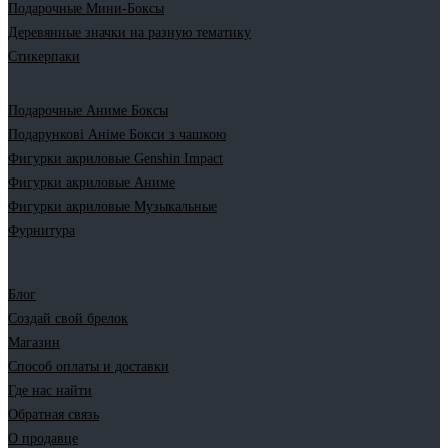
Подарочные Мини-Боксы
Деревянные значки на разную тематику
Стикерпаки
Подарочные Аниме Боксы
Подарункові Аніме Бокси з чашкою
Фигурки акриловые Genshin Impact
Фигурки акриловые Аниме
Фигурки акриловые Музыкальные
Фурнитура
Блог
Создай свой брелок
Магазин
Способ оплаты и доставки
Где нас найти
Обратная связь
О продавце