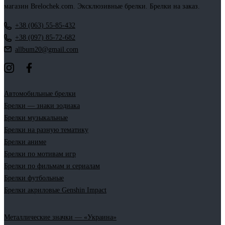
магазин Brelochek.com. Эксклюзивные брелки. Брелки на заказ.
+38 (063) 55-85-432
+38 (097) 85-72-682
allbum20@gmail.com
Автомобильные брелки
Брелки — знаки зодиака
Брелки музыкальные
Брелки на разную тематику
Брелки аниме
Брелки по мотивам игр
Брелки по фильмам и сериалам
Брелки футбольные
Брелки акриловые Genshin Impact
Металлические значки — «Украина»