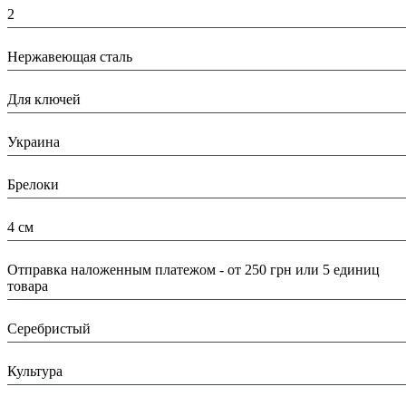
2
Материал:
Нержавеющая сталь
Назначение:
Для ключей
Страна:
Украина
Тип:
Брелоки
Размеры:
4 см
Доставка/ Оплата:
Отправка наложенным платежом - от 250 грн или 5 единиц
товара
Цвет:
Серебристый
Тематика:
Культура
Скидка: