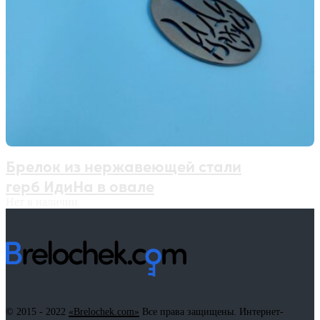
Брелок из нержавеющей стали
герб ИдиНа в овале
Нет в наличии
© 2015 - 2022
«Brelochek.com»
Все права защищены. Интернет-