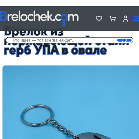
Головна
Брелки на разную тематику
Брелок из нержавеющей стали герб УПА в овале
Брелок из
нержавеющей стали
герб УПА в овале