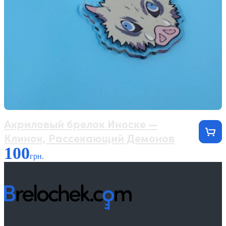
Акриловый брелок Иноске —
Клинок, Рассекающий Демонов
100
грн.