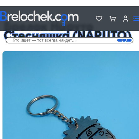
Головна
Брелки аниме
Брелок Наруто Стесняшка (NARUTO)
Брелок Наруто
Стесняшка (NARUTO)