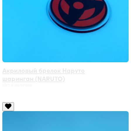
Акриловый брелок Наруто
шаринган (NARUTO)
Нет в наличии