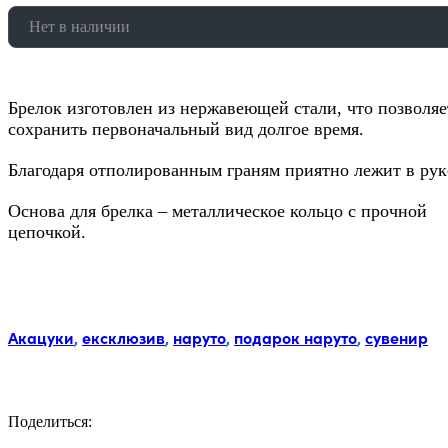
Нет в наличии
Брелок изготовлен из нержавеющей стали, что позволяе
сохранить первоначальный вид долгое время.
Благодаря отполированным граням приятно лежит в рук
Основа для брелка – металлическое кольцо с прочной
цепочкой.
Метки:
Акацуки
,
ексклюзив
,
наруто
,
подарок наруто
,
сувенир
Поделиться:
Facebook
Twitter
Email
LinkedIn
Copy