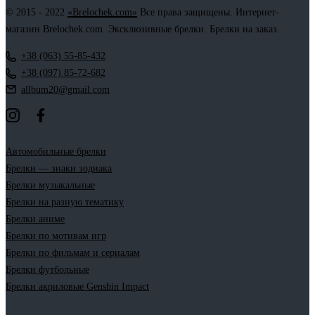
© 2015 - 2022
«Brelochek.com»
Все права защищены. Интернет-
магазин Brelochek.com. Эксклюзивные брелки. Брелки на заказ.
+38 (063) 55-85-432
+38 (097) 85-72-682
allbum20@gmail.com
Автомобильные брелки
Брелки — знаки зодиака
Брелки музыкальные
Брелки на разную тематику
Брелки аниме
Брелки по мотивам игр
Брелки по фильмам и сериалам
Брелки футбольные
Брелки акриловые Genshin Impact