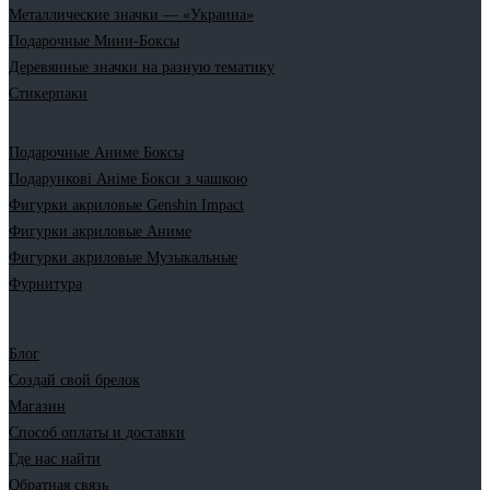
Металлические значки — «Украина»
Подарочные Мини-Боксы
Деревянные значки на разную тематику
Стикерпаки
Подарочные Аниме Боксы
Подарункові Аніме Бокси з чашкою
Фигурки акриловые Genshin Impact
Фигурки акриловые Аниме
Фигурки акриловые Музыкальные
Фурнитура
Блог
Создай свой брелок
Магазин
Способ оплаты и доставки
Где нас найти
Обратная связь