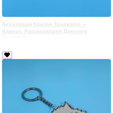
Акриловый брелок Танджиро —
Клинок, Рассекающий Демонов
Нет в наличии