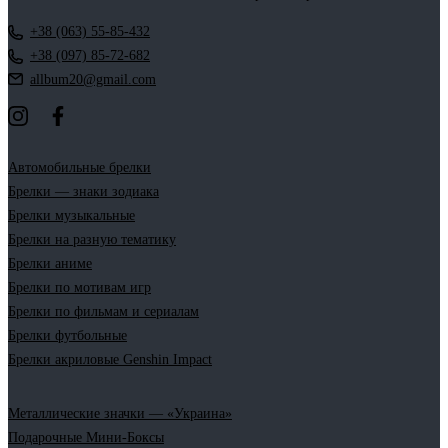
+38 (063) 55-85-432
+38 (097) 85-72-682
allbum20@gmail.com
Автомобильные брелки
Брелки — знаки зодиака
Брелки музыкальные
Брелки на разную тематику
Брелки аниме
Брелки по мотивам игр
Брелки по фильмам и сериалам
Брелки футбольные
Брелки акриловые Genshin Impact
Металлические значки — «Украина»
Подарочные Мини-Боксы