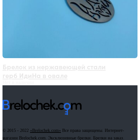
Брелок из нержавеющей стали
герб ИдиНа в овале
Нет в наличии
© 2015 - 2022
«Brelochek.com»
Все права защищены. Интернет-
магазин Brelochek.com. Эксклюзивные брелки. Брелки на заказ.