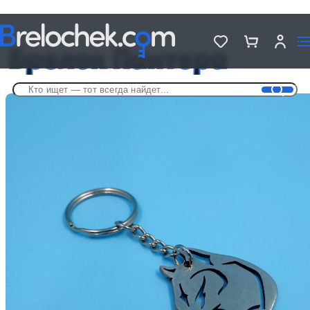
Головна
Брелки на разную тематику
Брелок Пантера
Брелок Пантера