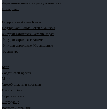
Деревянные значки на разную тематику
Стикерпаки
Подарочные Аниме Боксы
Подарункові Аніме Бокси з чашкою
Фигурки акриловые Genshin Impact
Фигурки акриловые Аниме
Фигурки акриловые Музыкальные
Фурнитура
Блог
Создай свой брелок
Магазин
Способ оплаты и доставки
Где нас найти
Обратная связь
О продавце
Возврат и гарантия