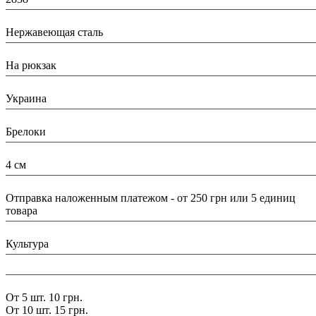
Материал:
Нержавеющая сталь
Назначение:
На рюкзак
Страна:
Украина
Тип:
Брелоки
Размеры:
4 см
Доставка/ Оплата:
Отправка наложенным платежом - от 250 грн или 5 единиц
товара
Тематика:
Культура
Цвет:
Скидка:
От 5 шт. 10 грн.
От 10 шт. 15 грн.