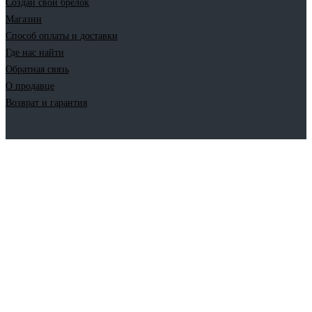
Создай свой брелок
Магазин
Способ оплаты и доставки
Где нас найти
Обратная связь
О продавце
Возврат и гарантия