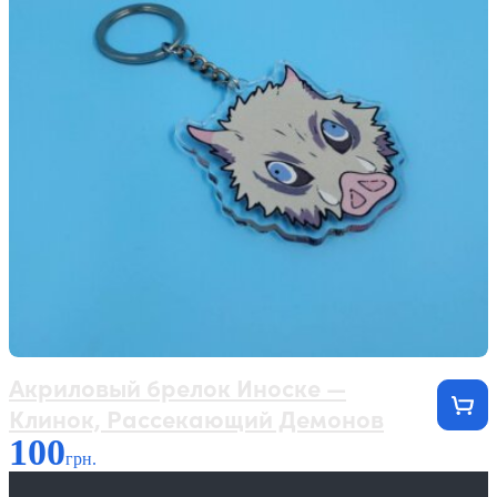
Акриловый брелок Иноске —
Клинок, Рассекающий Демонов
100
грн.