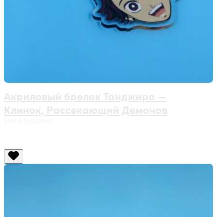
Акриловый брелок Танджиро —
Клинок, Рассекающий Демонов
Нет в наличии