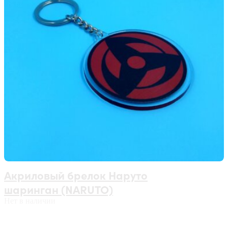
Акриловый брелок Наруто
шаринган (NARUTO)
Нет в наличии