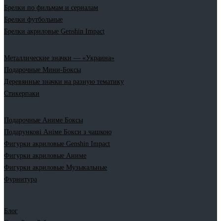
Брелки по фильмам и сериалам
Брелки футбольные
Брелки акриловые Genshin Impact
Металлические значки — «Украина»
Подарочные Мини-Боксы
Деревянные значки на разную тематику
Стикерпаки
Подарочные Аниме Боксы
Подарункові Аніме Бокси з чашкою
Фигурки акриловые Genshin Impact
Фигурки акриловые Аниме
Фигурки акриловые Музыкальные
Фурнитура
Блог