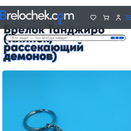
Головна
Брелки аниме
Брелок Танджиро (Клинок, рассекающий демонов)
Брелок Танджиро
(Клинок,
рассекающий
демонов)