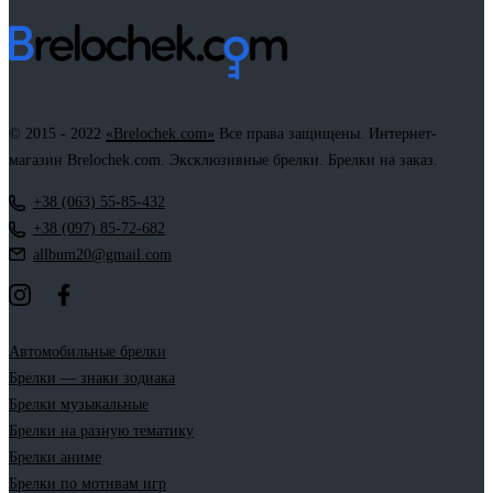
© 2015 - 2022
«Brelochek.com»
Все права защищены. Интернет-
магазин Brelochek.com. Эксклюзивные брелки. Брелки на заказ.
+38 (063) 55-85-432
+38 (097) 85-72-682
allbum20@gmail.com
Автомобильные брелки
Брелки — знаки зодиака
Брелки музыкальные
Брелки на разную тематику
Брелки аниме
Брелки по мотивам игр