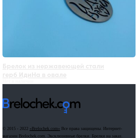
Брелок из нержавеющей стали
герб ИдиНа в овале
Нет в наличии
© 2015 - 2022
«Brelochek.com»
Все права защищены. Интернет-
магазин Brelochek.com. Эксклюзивные брелки. Брелки на заказ.