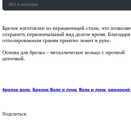
Нет в наличии
Брелок изготовлен из нержавеющей стали, что позволяе
сохранить первоначальный вид долгое время. Благодаря
отполированным граням приятно лежит в руке.
Основа для брелка – металлическое кольцо с прочной
цепочкой.
Метки:
брелок волк
,
Брелок Волк и луна
,
Волк и луна
,
одинокий
Поделиться:
Facebook
Twitter
Email
LinkedIn
Copy
Link