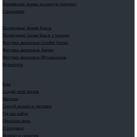
Деревянные значки на разную тематику
Стикерпаки
Подарочные Аниме Боксы
Подарункові Аніме Бокси з чашкою
Фигурки акриловые Genshin Impact
Фигурки акриловые Аниме
Фигурки акриловые Музыкальные
Фурнитура
Блог
Создай свой брелок
Магазин
Способ оплаты и доставки
Где нас найти
Обратная связь
О продавце
Возврат и гарантия