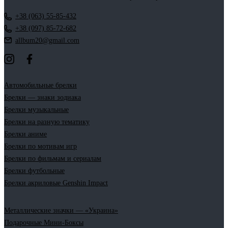
+38 (063) 55-85-432
+38 (097) 85-72-682
allbum20@gmail.com
Автомобильные брелки
Брелки — знаки зодиака
Брелки музыкальные
Брелки на разную тематику
Брелки аниме
Брелки по мотивам игр
Брелки по фильмам и сериалам
Брелки футбольные
Брелки акриловые Genshin Impact
Металлические значки — «Украина»
Подарочные Мини-Боксы