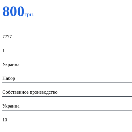
800
грн.
Код:
7777
К-во:
1
Страна:
Украина
Тип:
Набор
Производитель:
Собственное производство
Страна производитель:
Украина
Высота в упаковке (см):
10
Глубина в упаковке (см):