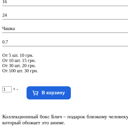
16
Ширина в упаковке (см):
24
В составе набора:
Чашка
Вес в упаковке, кг:
0.7
Скидка:
От 5 шт. 10 грн.
От 10 шт. 15 грн.
От 30 шт. 20 грн.
От 100 шт. 30 грн.
+
-
В корзину
Коллекционный бокс Блич – подарок близкому человеку
который обожает это аниме.