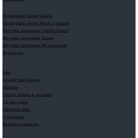
Подарочные Аниме Боксы
Подарункові Аніме Бокси з чашкою
Фигурки акриловые Genshin Impact
Фигурки акриловые Аниме
Фигурки акриловые Музыкальные
Фурнитура
Блог
Создай свой брелок
Магазин
Способ оплаты и доставки
Где нас найти
Обратная связь
О продавце
Возврат и гарантия