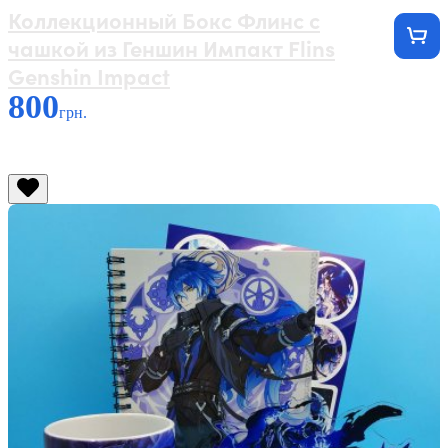
Коллекционный Бокс Флинс с
чашкой из Геншин Импакт Flins
Genshin Impact
800
грн.