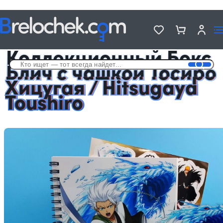
Головна
Подарочные Аниме Боксы с чашкой
Коллекционный Бокс Блич с чашкой Тосиро Хицугая / Hitsugaya
Toushiro
Коллекционный Бокс
Блич с чашкой Тосиро
Хицугая / Hitsugaya
Toushiro