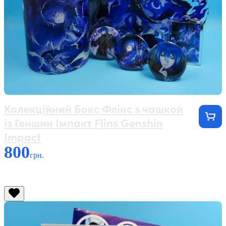
Колекційний Бокс Флінс з чашкой
із Геншин Імпакт Flins Genshin
Impact
800
грн.