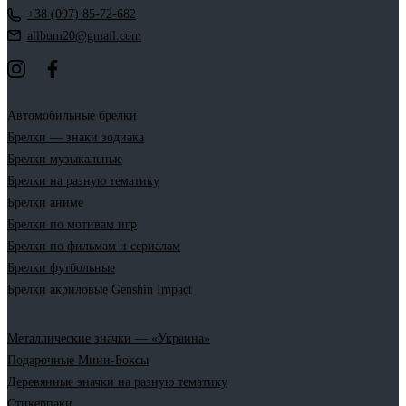
+38 (097) 85-72-682
allbum20@gmail.com
Автомобильные брелки
Брелки — знаки зодиака
Брелки музыкальные
Брелки на разную тематику
Брелки аниме
Брелки по мотивам игр
Брелки по фильмам и сериалам
Брелки футбольные
Брелки акриловые Genshin Impact
Металлические значки — «Украина»
Подарочные Мини-Боксы
Деревянные значки на разную тематику
Стикерпаки