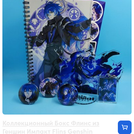
Коллекционный Бокс Флинс из
Геншин Импакт Flins Genshin