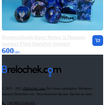
Колекційний Бокс Флінс із Геншин
Імпакт Flins Genshin Impact
600
грн.
© 2015 - 2022
«Brelochek.com»
Все права защищены. Интернет-
магазин Brelochek.com. Эксклюзивные брелки. Брелки на заказ.
+38 (063) 55-85-432