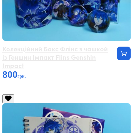
Колекційний Бокс Флінс з чашкой
із Геншин Імпакт Flins Genshin
Impact
800
грн.