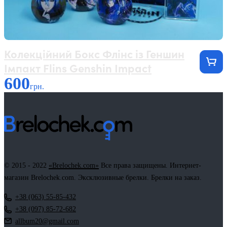
Колекційний Бокс Флінс із Геншин
Імпакт Flins Genshin Impact
600
грн.
© 2015 - 2022
«Brelochek.com»
Все права защищены. Интернет-
магазин Brelochek.com. Эксклюзивные брелки. Брелки на заказ.
+38 (063) 55-85-432
+38 (097) 85-72-682
allbum20@gmail.com