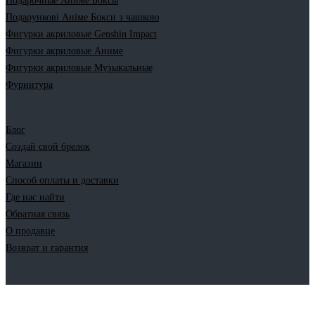
Подарочные Аниме Боксы
Подарункові Аніме Бокси з чашкою
Фигурки акриловые Genshin Impact
Фигурки акриловые Аниме
Фигурки акриловые Музыкальные
Фурнитура
Блог
Создай свой брелок
Магазин
Способ оплаты и доставки
Где нас найти
Обратная связь
О продавце
Возврат и гарантия