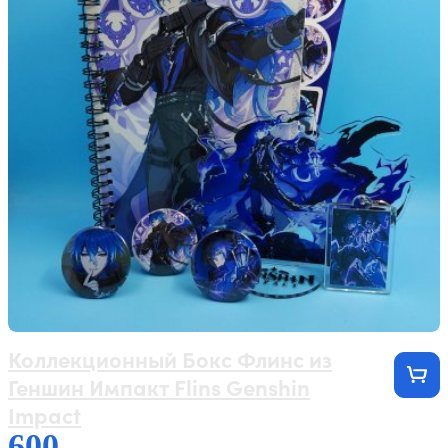
Коллекционный Бокс Флинс из
Геншин Импакт Flins Genshin
Impact
600