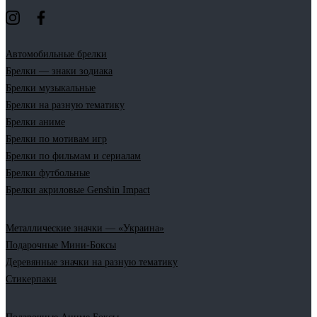
Автомобильные брелки
Брелки — знаки зодиака
Брелки музыкальные
Брелки на разную тематику
Брелки аниме
Брелки по мотивам игр
Брелки по фильмам и сериалам
Брелки футбольные
Брелки акриловые Genshin Impact
Металлические значки — «Украина»
Подарочные Мини-Боксы
Деревянные значки на разную тематику
Стикерпаки