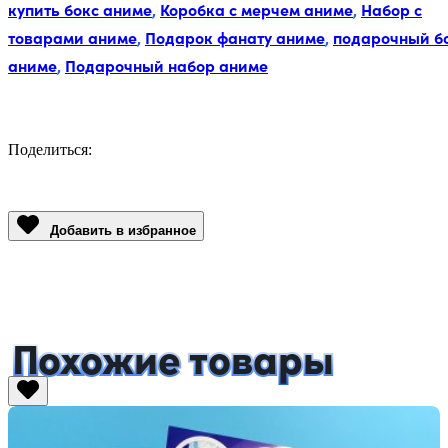
купить бокс аниме
,
Коробка с мерчем аниме
,
Набор с
товарами аниме
,
Подарок фанату аниме
,
подарочный б
аниме
,
Подарочный набор аниме
Поделиться:
Facebook
Twitter
Email
LinkedIn
Copy
Link
Добавить в избранное
Похожие товары