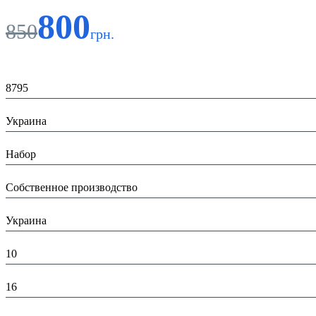
800
850
грн.
Код:
8795
Страна:
Украина
Тип:
Набор
Производитель:
Собственное производство
Страна производитель:
Украина
Высота в упаковке (см):
10
Глубина в упаковке (см):
16
Ширина в упаковке (см):