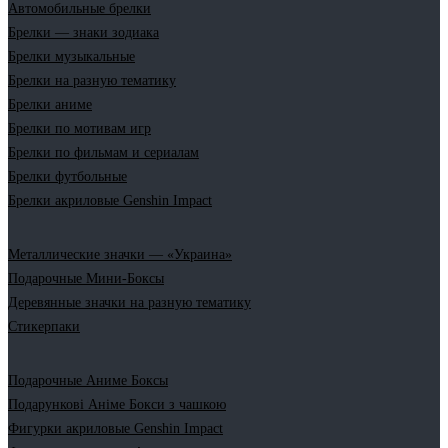
Автомобильные брелки
Брелки — знаки зодиака
Брелки музыкальные
Брелки на разную тематику
Брелки аниме
Брелки по мотивам игр
Брелки по фильмам и сериалам
Брелки футбольные
Брелки акриловые Genshin Impact
Металлические значки — «Украина»
Подарочные Мини-Боксы
Деревянные значки на разную тематику
Стикерпаки
Подарочные Аниме Боксы
Подарункові Аніме Бокси з чашкою
Фигурки акриловые Genshin Impact