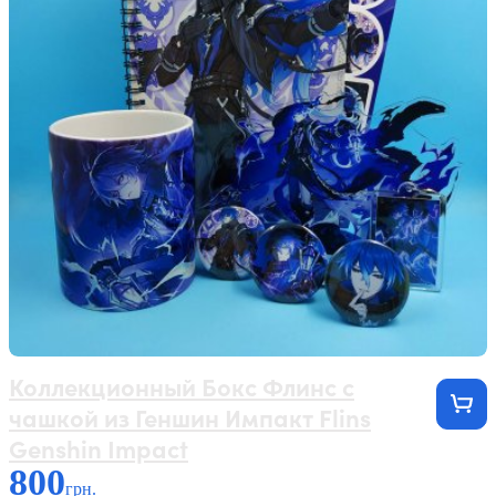
Коллекционный Бокс Флинс с
чашкой из Геншин Импакт Flins
Genshin Impact
800
грн.