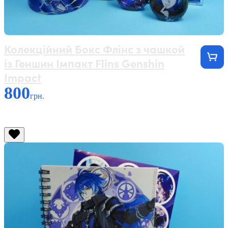
Колекційний Бокс Флінс з чашкой
із Геншин Імпакт Flins Genshin
Impact
800
грн.