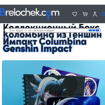
Головна
Подарочные Аниме Боксы
Коллекционный Бокс Коломбина из Геншин Импакт Columbina
Genshin Impact
Коллекционный Бокс
Коломбина из Геншин
Импакт Columbina
Genshin Impact