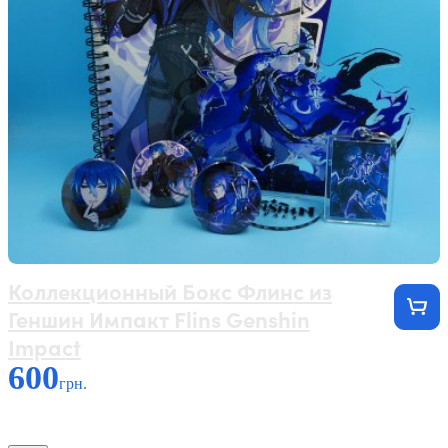
Коллекционный Бокс Флинс из
Геншин Импакт Flins Genshin
Impact
600
грн.