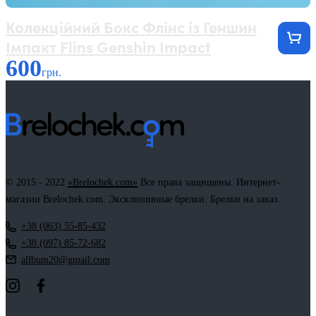
Колекційний Бокс Флінс із Геншин
Імпакт Flins Genshin Impact
600
грн.
© 2015 - 2022
«Brelochek.com»
Все права защищены. Интернет-
магазин Brelochek.com. Эксклюзивные брелки. Брелки на заказ.
+38 (063) 55-85-432
+38 (097) 85-72-682
allbum20@gmail.com