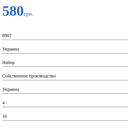
580
грн.
Код:
8907
Страна:
Украина
Тип:
Набор
Производитель:
Собственное производство
Страна производитель:
Украина
Высота в упаковке (см):
4
Глубина в упаковке (см):
16
Ширина в упаковці (см):