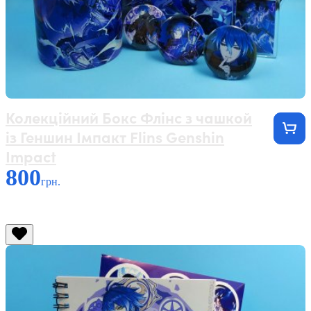
Колекційний Бокс Флінс з чашкой
із Геншин Імпакт Flins Genshin
Impact
800
грн.