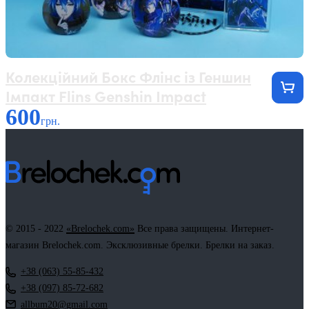
Колекційний Бокс Флінс із Геншин
Імпакт Flins Genshin Impact
600
грн.
© 2015 - 2022
«Brelochek.com»
Все права защищены. Интернет-
магазин Brelochek.com. Эксклюзивные брелки. Брелки на заказ.
+38 (063) 55-85-432
+38 (097) 85-72-682
allbum20@gmail.com