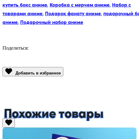
купить бокс аниме
,
Коробка с мерчем аниме
,
Набор с
товарами аниме
,
Подарок фанату аниме
,
подарочный б
аниме
,
Подарочный набор аниме
Поделиться:
Facebook
Twitter
Email
LinkedIn
Copy
Link
Добавить в избранное
Похожие товары