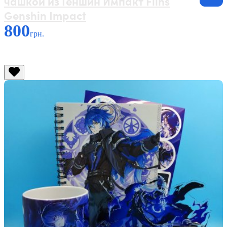
чашкой из Геншин Импакт Flins
Genshin Impact
800
грн.