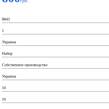
грн.
Код:
8843
К-во:
1
Страна:
Украина
Тип:
Набор
Производитель:
Собственное производство
Страна производитель:
Украина
Высота в упаковке (см):
10
Глубина в упаковке (см):
16
Ширина в упаковке (см):