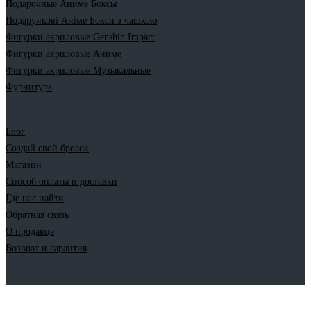
Подарочные Аниме Боксы
Подарункові Аніме Бокси з чашкою
Фигурки акриловые Genshin Impact
Фигурки акриловые Аниме
Фигурки акриловые Музыкальные
Фурнитура
Блог
Создай свой брелок
Магазин
Способ оплаты и доставки
Где нас найти
Обратная связь
О продавце
Возврат и гарантия