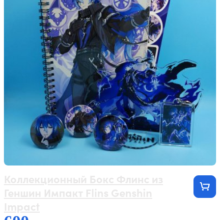
Коллекционный Бокс Флинс из
Геншин Импакт Flins Genshin
Impact