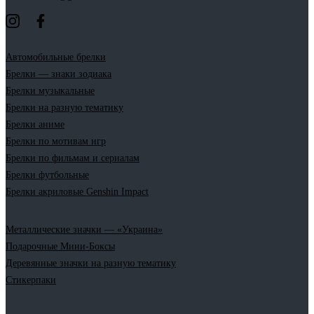
Автомобильные брелки
Брелки — знаки зодиака
Брелки музыкальные
Брелки на разную тематику
Брелки аниме
Брелки по мотивам игр
Брелки по фильмам и сериалам
Брелки футбольные
Брелки акриловые Genshin Impact
Металлические значки — «Украина»
Подарочные Мини-Боксы
Деревянные значки на разную тематику
Стикерпаки