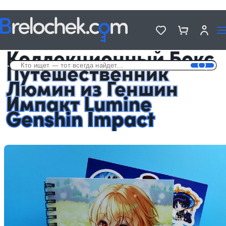
Головна
Подарочные Аниме Боксы
Коллекционный Бокс Путешественник Люмин из Геншин Импакт
Lumine Genshin Impact
Коллекционный Бокс
Путешественник
Люмин из Геншин
Импакт Lumine
Genshin Impact