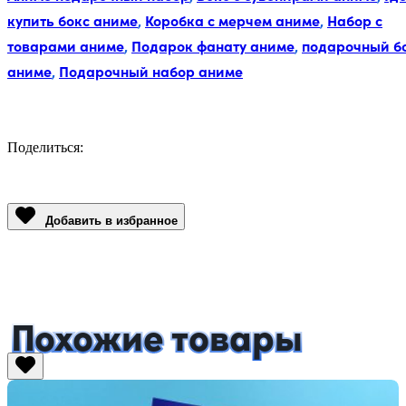
купить бокс аниме
,
Коробка с мерчем аниме
,
Набор с
товарами аниме
,
Подарок фанату аниме
,
подарочный б
аниме
,
Подарочный набор аниме
Поделиться:
Facebook
Twitter
Email
LinkedIn
Copy
Link
Добавить в избранное
Похожие товары