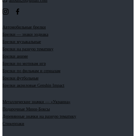
allbum20@gmail.com
Автомобильные брелки
Брелки — знаки зодиака
Брелки музыкальные
Брелки на разную тематику
Брелки аниме
Брелки по мотивам игр
Брелки по фильмам и сериалам
Брелки футбольные
Брелки акриловые Genshin Impact
Металлические значки — «Украина»
Подарочные Мини-Боксы
Деревянные значки на разную тематику
Стикерпаки