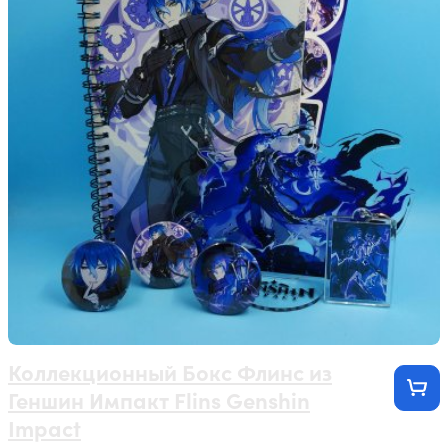
Коллекционный Бокс Флинс из
Геншин Импакт Flins Genshin
Impact