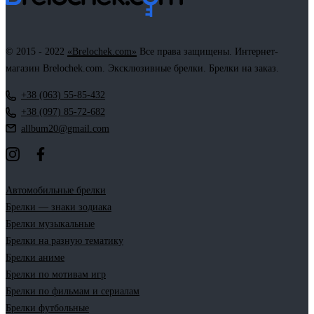
© 2015 - 2022
«Brelochek.com»
Все права защищены. Интернет-
магазин Brelochek.com. Эксклюзивные брелки. Брелки на заказ.
+38 (063) 55-85-432
+38 (097) 85-72-682
allbum20@gmail.com
Автомобильные брелки
Брелки — знаки зодиака
Брелки музыкальные
Брелки на разную тематику
Брелки аниме
Брелки по мотивам игр
Брелки по фильмам и сериалам
Брелки футбольные