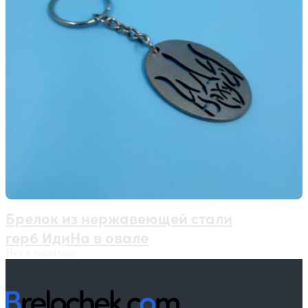
Брелок из нержавеющей стали
герб ИдиНа в овале
Нет в наличии