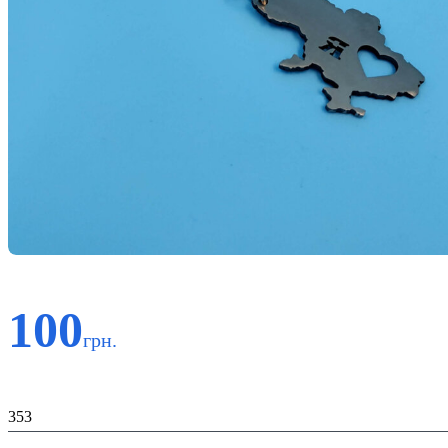
100
грн.
Код:
353
Материал: