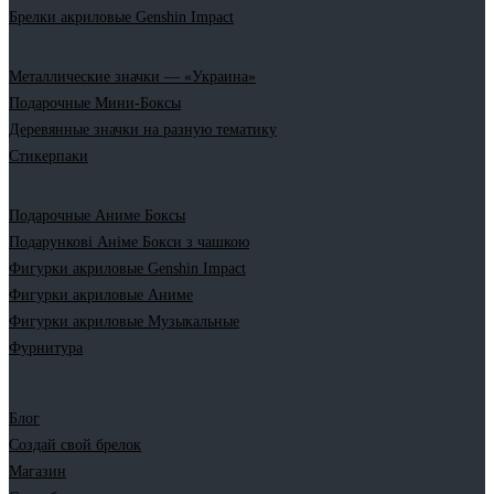
Брелки акриловые Genshin Impact
Металлические значки — «Украина»
Подарочные Мини-Боксы
Деревянные значки на разную тематику
Стикерпаки
Подарочные Аниме Боксы
Подарункові Аніме Бокси з чашкою
Фигурки акриловые Genshin Impact
Фигурки акриловые Аниме
Фигурки акриловые Музыкальные
Фурнитура
Блог
Создай свой брелок
Магазин