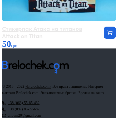
Стикерпак Атака на титанов
Attack on Titan
50
грн.
© 2015 - 2022
«Brelochek.com»
Все права защищены. Интернет-
магазин Brelochek.com. Эксклюзивные брелки. Брелки на заказ.
+38 (063) 55-85-432
+38 (097) 85-72-682
allbum20@gmail.com