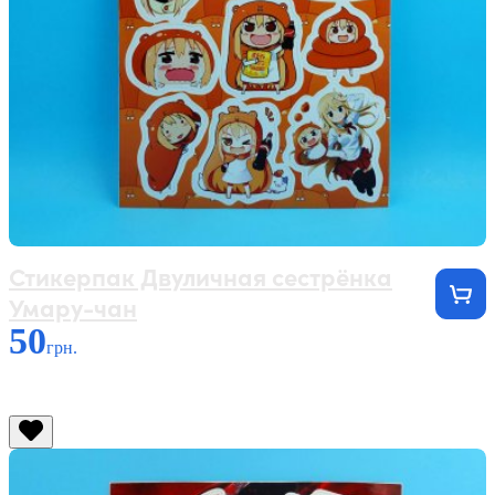
Стикерпак Двуличная сестрёнка
Умару-чан
50
грн.