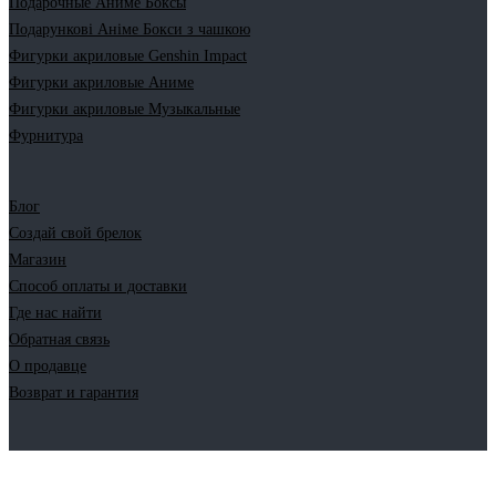
Подарочные Аниме Боксы
Подарункові Аніме Бокси з чашкою
Фигурки акриловые Genshin Impact
Фигурки акриловые Аниме
Фигурки акриловые Музыкальные
Фурнитура
Блог
Создай свой брелок
Магазин
Способ оплаты и доставки
Где нас найти
Обратная связь
О продавце
Возврат и гарантия