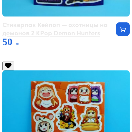
Стикерпак Кейпоп — охотницы на
демонов 2 KPop Demon Hunters
50
грн.