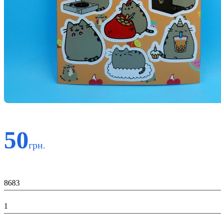
50
грн.
Код:
8683
К-во:
1
Материал: