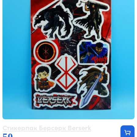
Стикерпак Берсерк Berserk
50