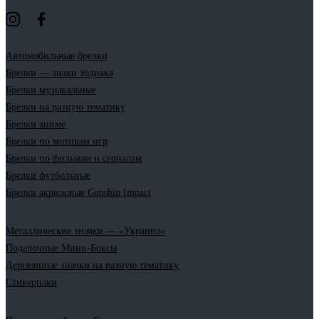
Автомобильные брелки
Брелки — знаки зодиака
Брелки музыкальные
Брелки на разную тематику
Брелки аниме
Брелки по мотивам игр
Брелки по фильмам и сериалам
Брелки футбольные
Брелки акриловые Genshin Impact
Металлические значки — «Украина»
Подарочные Мини-Боксы
Деревянные значки на разную тематику
Стикерпаки