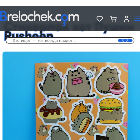
Головна
Стикерпаки
Стикерпак кот Пушин Pusheen
Стикерпак кот Пушин
Pusheen