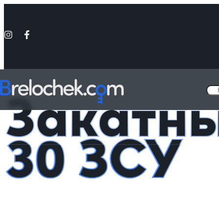
Головна
Металлические значки - «Украина»
Закатный значок 30
Закатны
30 ЗСУ