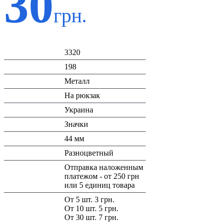
30
грн.
Код:
3320
К-во:
198
Материал:
Металл
Назначение:
На рюкзак
Страна:
Украина
Тип:
Значки
Размеры:
44 мм
Цвет:
Разноцветный
Доставка/
Отправка наложенным
Оплата:
платежом - от 250 грн
или 5 единиц товара
Скидка:
От 5 шт. 3 грн.
От 10 шт. 5 грн.
От 30 шт. 7 грн.