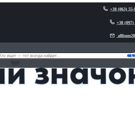
+38 (063) 55-
+38 (097)
allbum20
 ЗСУ
й значо