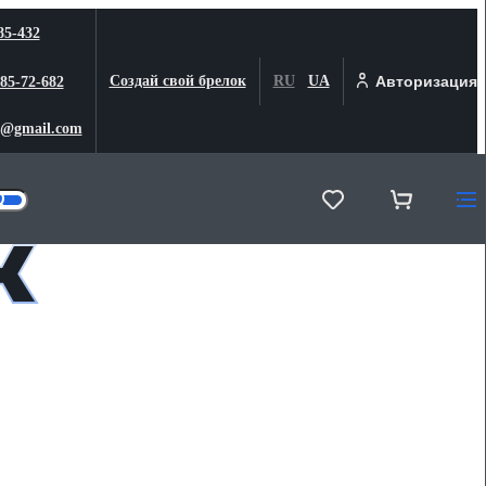
85-432
Создай свой брелок
RU
UA
Авторизация
 85-72-682
@gmail.com
к