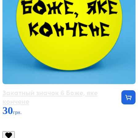
Закатный значок 6 Боже, яке
кончене
30
грн.