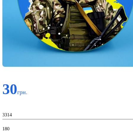
30
грн.
Код:
3314
К-во:
180