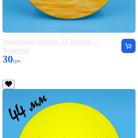
Закатный значок 33 Марка —
Трактор
30
грн.