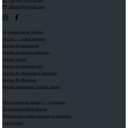
+38 (097) 85-72-682
allbum20@gmail.com
Автомобильные брелки
Брелки — знаки зодиака
Брелки музыкальные
Брелки на разную тематику
Брелки аниме
Брелки по мотивам игр
Брелки по фильмам и сериалам
Брелки футбольные
Брелки акриловые Genshin Impact
Металлические значки — «Украина»
Подарочные Мини-Боксы
Деревянные значки на разную тематику
Стикерпаки