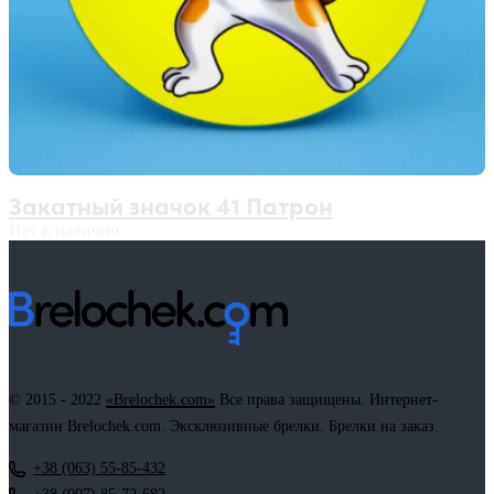
Закатный значок 41 Патрон
Нет в наличии
© 2015 - 2022
«Brelochek.com»
Все права защищены. Интернет-
магазин Brelochek.com. Эксклюзивные брелки. Брелки на заказ.
+38 (063) 55-85-432