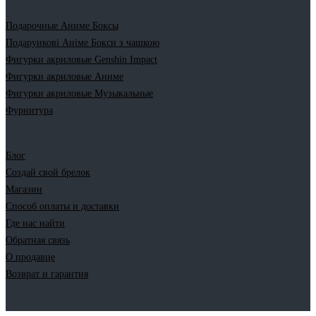
Подарочные Аниме Боксы
Подарункові Аніме Бокси з чашкою
Фигурки акриловые Genshin Impact
Фигурки акриловые Аниме
Фигурки акриловые Музыкальные
Фурнитура
Блог
Создай свой брелок
Магазин
Способ оплаты и доставки
Где нас найти
Обратная связь
О продавце
Возврат и гарантия