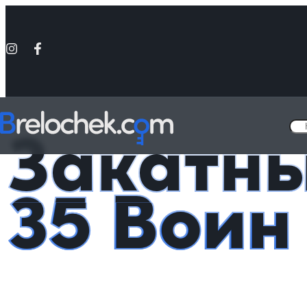
Головна
Металлические значки - «Украина»
Закатный значок 35
Закатны
35 Воин