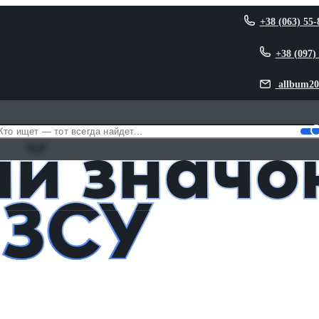
+38 (063) 55-
+38 (097)
allbum20
 Воин ЗСУ
й значо
 ЗСУ