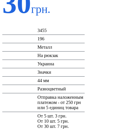
30
грн.
Код:
3455
К-во:
196
Материал:
Металл
Назначение:
На рюкзак
Страна:
Украина
Тип:
Значки
Размеры:
44 мм
Цвет:
Разноцветный
Доставка/
Отправка наложенным
Оплата:
платежом - от 250 грн
или 5 единиц товара
Скидка:
От 5 шт. 3 грн.
От 10 шт. 5 грн.
От 30 шт. 7 грн.