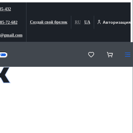
85-432
Создай свой брелок
RU
UA
Авторизация
 85-72-682
@gmail.com
к