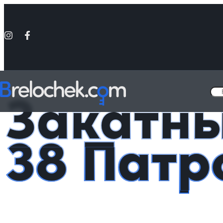
Головна
Металлические значки - «Украина»
Закатный значок 38
Закатны
38 Патр