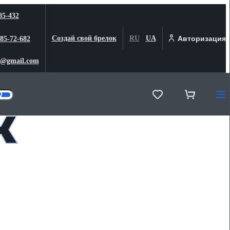
85-432
Создай свой брелок
RU
UA
Авторизация
 85-72-682
@gmail.com
к