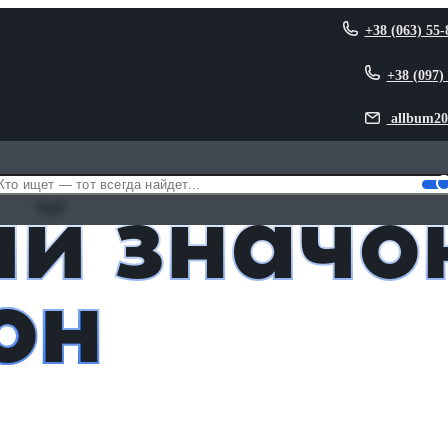
+38 (063) 55-
+38 (097)
allbum20
 Патрон
й значо
он