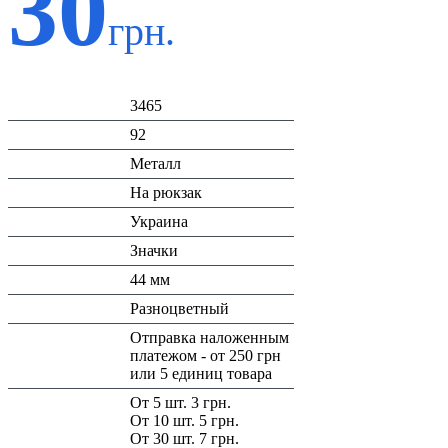
30
грн.
Код:
3465
К-во:
92
Материал:
Металл
Назначение:
На рюкзак
Страна:
Украина
Тип:
Значки
Размеры:
44 мм
Цвет:
Разноцветный
Доставка/
Отправка наложенным
Оплата:
платежом - от 250 грн
или 5 единиц товара
Скидка:
От 5 шт. 3 грн.
От 10 шт. 5 грн.
От 30 шт. 7 грн.