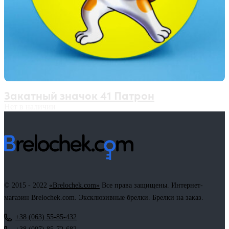
Закатный значок 41 Патрон
Нет в наличии
© 2015 - 2022
«Brelochek.com»
Все права защищены. Интернет-
магазин Brelochek.com. Эксклюзивные брелки. Брелки на заказ.
+38 (063) 55-85-432