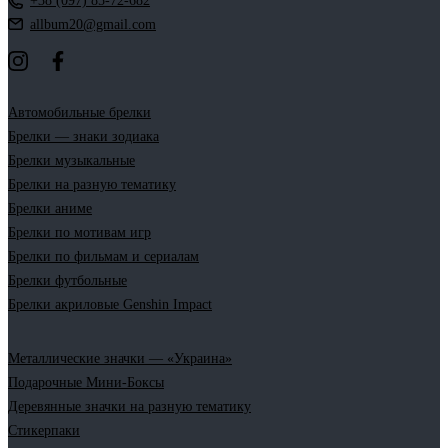
+38 (097) 85-72-682
allbum20@gmail.com
Автомобильные брелки
Брелки — знаки зодиака
Брелки музыкальные
Брелки на разную тематику
Брелки аниме
Брелки по мотивам игр
Брелки по фильмам и сериалам
Брелки футбольные
Брелки акриловые Genshin Impact
Металлические значки — «Украина»
Подарочные Мини-Боксы
Деревянные значки на разную тематику
Стикерпаки