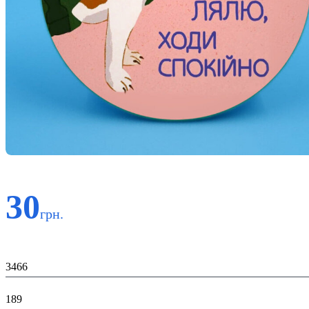
30
грн.
Код:
3466
К-во:
189