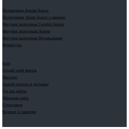
Подарочные Аниме Боксы
Подарункові Аніме Бокси з чашкою
Фигурки акриловые Genshin Impact
Фигурки акриловые Аниме
Фигурки акриловые Музыкальные
Фурнитура
Блог
Создай свой брелок
Магазин
Способ оплаты и доставки
Где нас найти
Обратная связь
О продавце
Возврат и гарантия