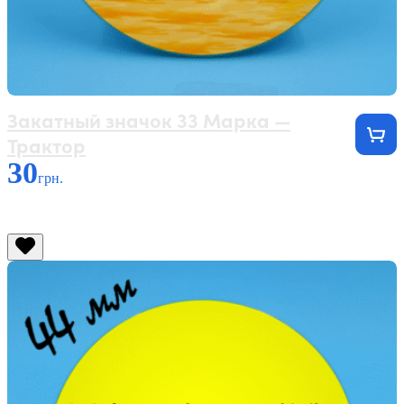
Закатный значок 33 Марка —
Трактор
30
грн.