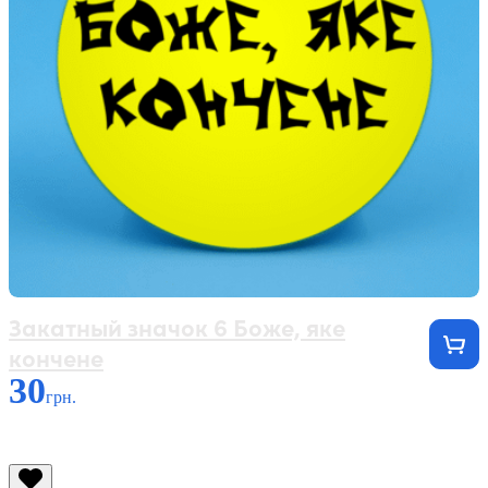
Закатный значок 6 Боже, яке
кончене
30
грн.