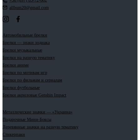
+38 (097) 85-72-682
allbum20@gmail.com
Автомобильные брелки
Брелки — знаки зодиака
Брелки музыкальные
Брелки на разную тематику
Брелки аниме
Брелки по мотивам игр
Брелки по фильмам и сериалам
Брелки футбольные
Брелки акриловые Genshin Impact
Металлические значки — «Украина»
Подарочные Мини-Боксы
Деревянные значки на разную тематику
Стикерпаки