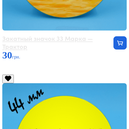
Закатный значок 33 Марка —
Трактор
30
грн.