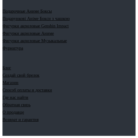
Подарочные Аниме Боксы
Подарункові Аніме Бокси з чашкою
Фигурки акриловые Genshin Impact
Фигурки акриловые Аниме
Фигурки акриловые Музыкальные
Фурнитура
Блог
Создай свой брелок
Магазин
Способ оплаты и доставки
Где нас найти
Обратная связь
О продавце
Возврат и гарантия