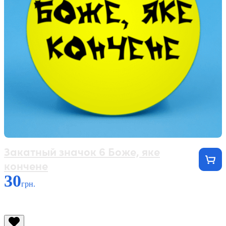
Закатный значок 6 Боже, яке
кончене
30
грн.