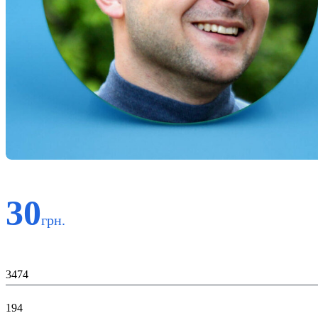
30
грн.
Код:
3474
К-во:
194