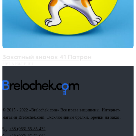
Закатный значок 41 Патрон
Нет в наличии
© 2015 - 2022
«Brelochek.com»
Все права защищены. Интернет-
магазин Brelochek.com. Эксклюзивные брелки. Брелки на заказ.
+38 (063) 55-85-432