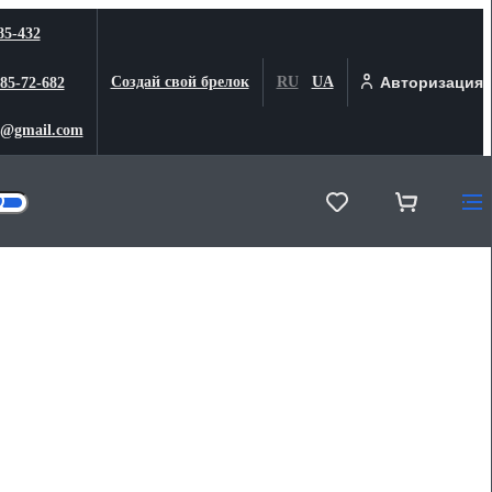
85-432
Создай свой брелок
RU
UA
Авторизация
 85-72-682
@gmail.com