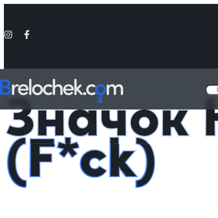
Головна
Деревянные значки на разную тематику
Значок На*уй (
Значок 
(F*ck)