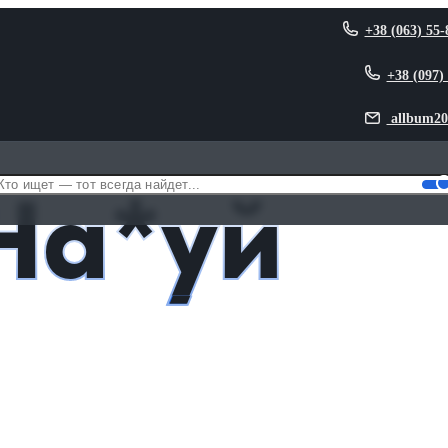
+38 (063) 55-
+38 (097)
allbum20
F*ck)
На*уй