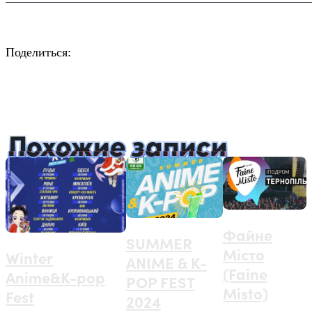
Поделиться:
Facebook
Twitter
Email
LinkedIn
Copy
Link
Похожие записи
Файне
SUMMER
Місто
Winter
ANIME & K-
(Faine
Anime&K-pop
POP FEST
Misto)
Fest
2024