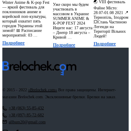
🌏 VIII фестиваль
Winter Anime & K-pop Fest
Уже скоро мы будем
— яркий фестиваль для
Файне Місто:
участвовать в
поклонников аниме и
28.07-01.08 2021 📍
массовом в Украине
корейской поп-культуры,
Тернопіль, Іподром
SUMMER ANIME &
который охватит пять
💥Стань Частиною
K-POP FEST 2024
городов Украины этой
Легенди на
Ищите нас: 17 августа
зимой! 📅 Расписание
Території Вільних
– Днепр 18 августа –
мероприятий: 03 …
Людей!
Кривой …
Подробнее
Подробнее
Подробнее
© 2015 - 2022
«Brelochek.com»
Все права защищены. Интернет-
магазин Brelochek.com. Эксклюзивные брелки. Брелки на заказ.
+38 (063) 55-85-432
+38 (097) 85-72-682
allbum20@gmail.com