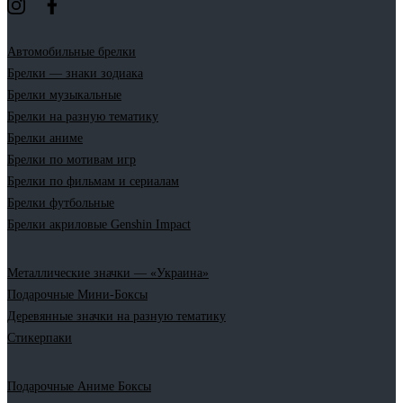
Автомобильные брелки
Брелки — знаки зодиака
Брелки музыкальные
Брелки на разную тематику
Брелки аниме
Брелки по мотивам игр
Брелки по фильмам и сериалам
Брелки футбольные
Брелки акриловые Genshin Impact
Металлические значки — «Украина»
Подарочные Мини-Боксы
Деревянные значки на разную тематику
Стикерпаки
Подарочные Аниме Боксы