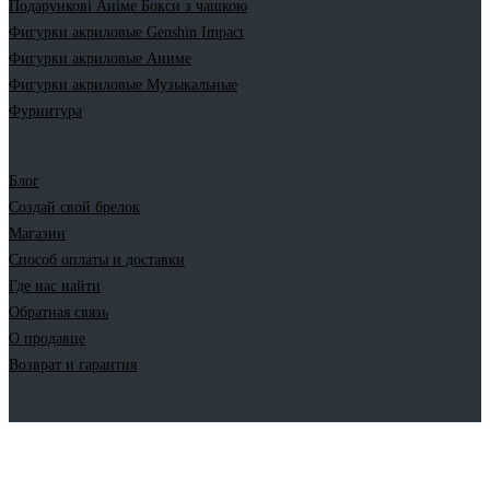
Подарункові Аніме Бокси з чашкою
Фигурки акриловые Genshin Impact
Фигурки акриловые Аниме
Фигурки акриловые Музыкальные
Фурнитура
Блог
Создай свой брелок
Магазин
Способ оплаты и доставки
Где нас найти
Обратная связь
О продавце
Возврат и гарантия