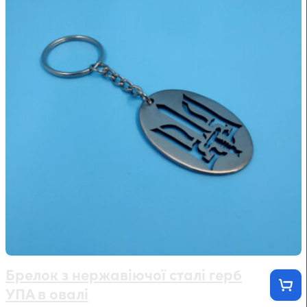
Брелок з нержавіючої сталі герб
УПА в овалі