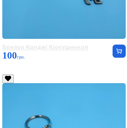
Брелок Канджі Кіокушинкай
100
грн.