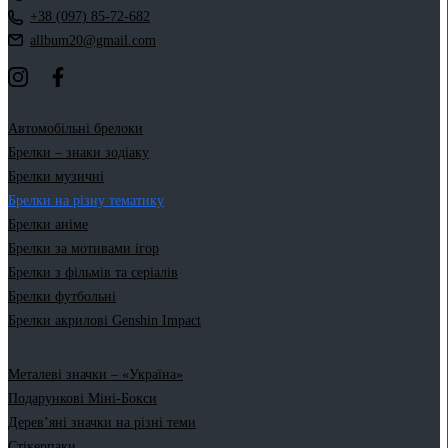
+38 (097) 85-72-682
allbum20@gmail.com
Автомобільні брелоки
Брелки – знаки зодіаку
Брелки музичні
Брелки на різну тематику
Брелки аніме
Брелки за мотивами ігор
Брелки з фільмів та серіалів
Брелки футбольні
Брелки акрилові Genshin Impact
Металеві значки – «Україна»
Подарункові Міні-Бокси
Дерев’яні значки на різні теми
Стікерпаки