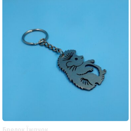
Брелок Їжачок