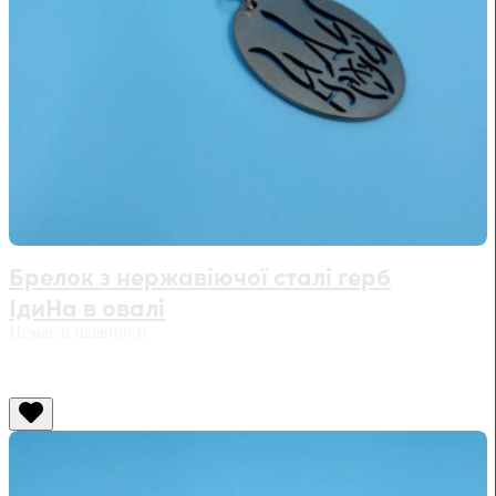
Брелок з нержавіючої сталі герб
ІдиНа в овалі
Немає в наявності