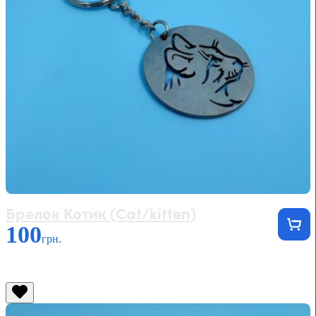
Брелок Котик (Cat/kitten)
100
грн.