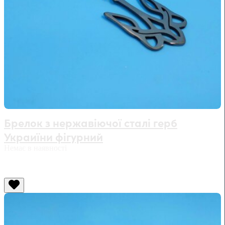
Брелок з нержавіючої сталі герб
Украиїни фігурний
Немає в наявності