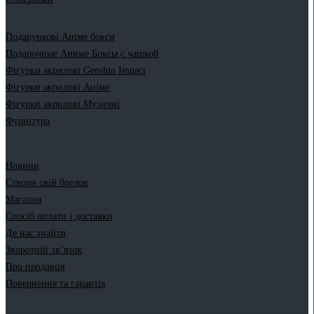
Подарункові Аніме бокси
Подарочные Аниме Боксы с чашкой
Фігурки акрилові Genshin Impact
Фігурки акрилові Аніме
Фігурки акрилові Музичні
Фурнітура
Новини
Створи свій брелок
Магазин
Спосіб оплати і доставки
Де нас знайти
Зворотній зв’язок
Про продавця
Повернення та гарантія