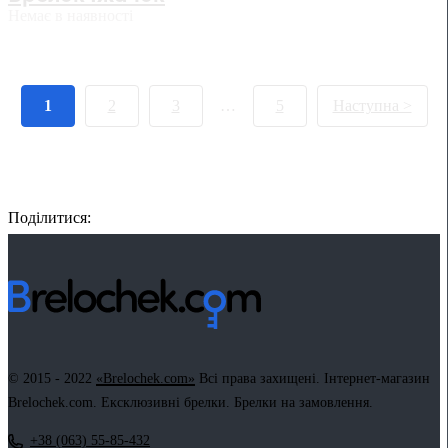
Немає в наявності
1
2
3
…
5
Наступна >
Поділитися:
Facebook
Twitter
Email
LinkedIn
Copy
Link
© 2015 - 2022
«Brelochek.com»
Всі права захищені. Інтернет-магазин
Brelochek.com. Ексклюзивні брелки. Брелки на замовлення.
+38 (063) 55-85-432