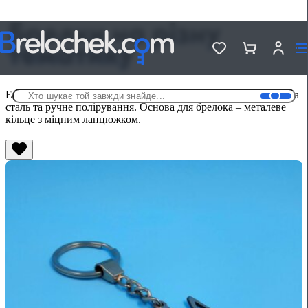
Брелки на різну
тематику
Ексклюзивні брелоки із нержавіючої сталі. Якісна нержавіюча
сталь та ручне полірування. Основа для брелока – металеве
кільце з міцним ланцюжком.