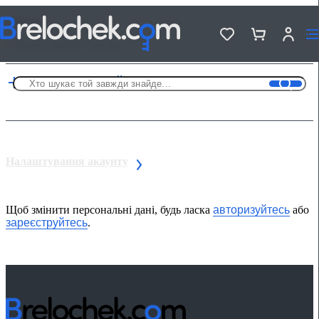
СПИСКИ
Створіть новий список.
Створити новий
Налаштування акаунту
Щоб змінити персональні дані, будь ласка
авторизуйтесь
або
зареєструйтесь
.