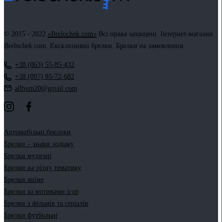
© 2015 - 2022
«Brelochek.com»
Всі права захищені. Інтернет-магазин
Brelochek.com. Ексклюзивні брелки. Брелки на замовлення.
+38 (063) 55-85-432
+38 (097) 85-72-682
allbum20@gmail.com
Автомобільні брелоки
Брелки – знаки зодіаку
Брелки музичні
Брелки на різну тематику
Брелки аніме
Брелки за мотивами ігор
Брелки з фільмів та серіалів
Брелки футбольні