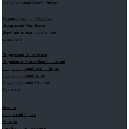
Брелки акрилові Genshin Impact
Металеві значки – «Україна»
Подарункові Міні-Бокси
Дерев’яні значки на різні теми
Стікерпаки
Подарункові Аніме бокси
Подарочные Аниме Боксы с чашкой
Фігурки акрилові Genshin Impact
Фігурки акрилові Аніме
Фігурки акрилові Музичні
Фурнітура
Новини
Створи свій брелок
Магазин
Спосіб оплати і доставки