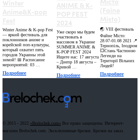
Місто
Winter
ANIME & K-
(Faine
Anime&K-pop
POP FEST
Misto)
Fest
2024
🌏 VIII фестиваль
Winter Anime & K-pop Fest
Уже скоро мы будем
— яркий фестиваль для
Файне Місто:
участвовать в
поклонников аниме и
28.07-01.08 2021 📍
массовом в Украине
корейской поп-культуры,
Тернопіль, Іподром
SUMMER ANIME &
который охватит пять
💥Стань Частиною
K-POP FEST 2024
городов Украины этой
Легенди на
Ищите нас: 17 августа
зимой! 📅 Расписание
Території Вільних
– Днепр 18 августа –
мероприятий: 03 …
Людей!
Кривой …
Подробнее
Подробнее
Подробнее
© 2015 - 2022
«Brelochek.com»
Все права защищены. Интернет-
магазин Brelochek.com. Эксклюзивные брелки. Брелки на заказ.