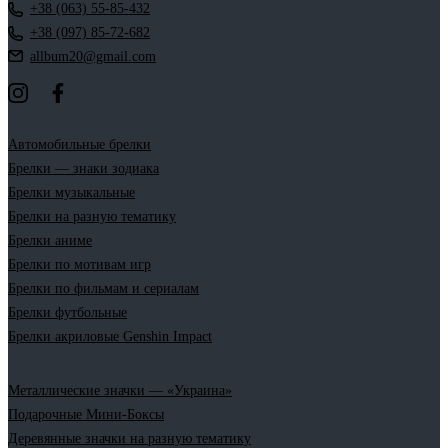
+38 (063) 55-85-432
+38 (097) 85-72-682
allbum20@gmail.com
Автомобильные брелки
Брелки — знаки зодиака
Брелки музыкальные
Брелки на разную тематику
Брелки аниме
Брелки по мотивам игр
Брелки по фильмам и сериалам
Брелки футбольные
Брелки акриловые Genshin Impact
Металлические значки — «Украина»
Подарочные Мини-Боксы
Деревянные значки на разную тематику