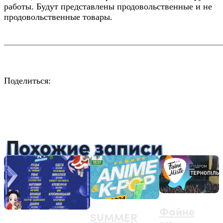
работы. Будут представлены продовольственные и не
продовольственные товары.
Поделиться:
Facebook
Twitter
Email
LinkedIn
Copy
Link
Похожие записи
Файне
SUMMER