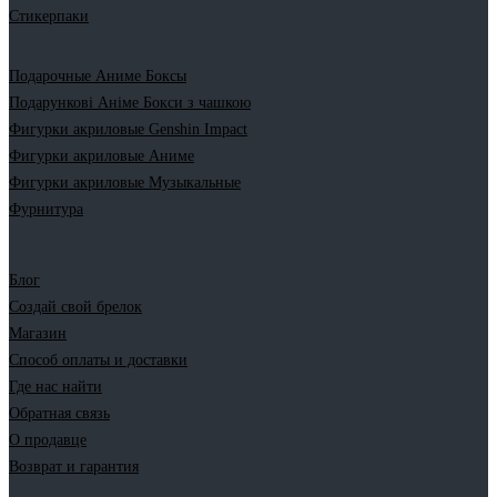
Стикерпаки
Подарочные Аниме Боксы
Подарункові Аніме Бокси з чашкою
Фигурки акриловые Genshin Impact
Фигурки акриловые Аниме
Фигурки акриловые Музыкальные
Фурнитура
Блог
Создай свой брелок
Магазин
Способ оплаты и доставки
Где нас найти
Обратная связь
О продавце
Возврат и гарантия