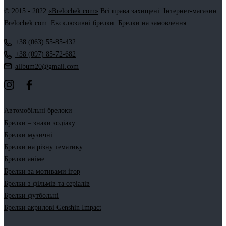
© 2015 - 2022
«Brelochek.com»
Всі права захищені. Інтернет-магазин
Brelochek.com. Ексклюзивні брелки. Брелки на замовлення.
+38 (063) 55-85-432
+38 (097) 85-72-682
allbum20@gmail.com
Автомобільні брелоки
Брелки – знаки зодіаку
Брелки музичні
Брелки на різну тематику
Брелки аніме
Брелки за мотивами ігор
Брелки з фільмів та серіалів
Брелки футбольні
Брелки акрилові Genshin Impact