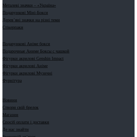
Металеві значки – «Україна»
Подарункові Міні-Бокси
Дерев’яні значки на різні теми
Стікерпаки
Подарункові Аніме бокси
Подарочные Аниме Боксы с чашкой
Фігурки акрилові Genshin Impact
Фігурки акрилові Аніме
Фігурки акрилові Музичні
Фурнітура
Новини
Створи свій брелок
Магазин
Спосіб оплати і доставки
Де нас знайти
Зворотній зв’язок