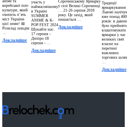
аніме та
Сорочинському Ярмарку
участь у
Традиції
корейської поп-
у селі Великі Сорочинці.
наймасовішому
ярмаркування 
культури, який
… 21-26 серпня 2018
в Україні
Львові налічу
охопить п’ять
року. Це захід, який
SUMMER
вже понад 400
міст України
пишається …
ANIME & K-
років: в давн
цієї зими! 📅
POP FEST 2024
було прийнято
Докладніше
Розклад заходів:
Шукайте нас:
влаштовувати
…
17 серпня –
ярмарки у час
Дніпро 18
великих свят
Докладніше
серпня – …
власне на
перетині
Докладніше
важливих
торгових шлях
…
Докладніше