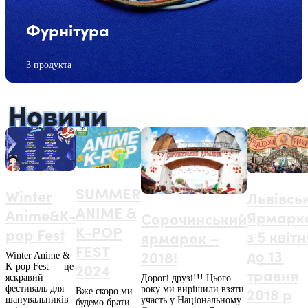
Фурнітура
3 продукта
Новини
SUMMER
Winter
Львівсь
ANIME &
Anime&K-
Ярмарк
Сорочинський
K-POP
pop Fest
з 5 квітн
ярмарок –
FEST
до 13
2018!
Winter Anime &
2024
K-pop Fest — це
травня
яскравий
Дорогі друзі!!! Цього
фестиваль для
2018 р
року ми вирішили взяти
Вже скоро ми
шанувальників
участь у Національному
будемо брати