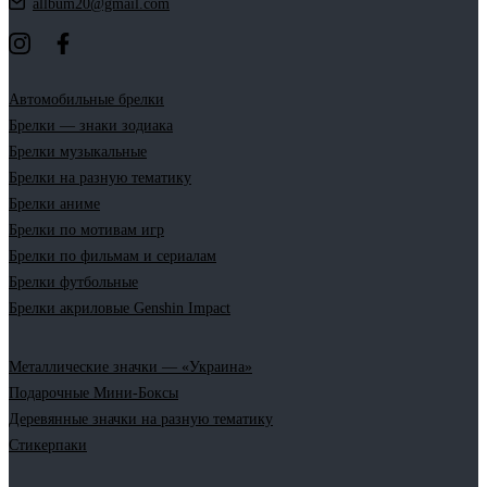
allbum20@gmail.com
Автомобильные брелки
Брелки — знаки зодиака
Брелки музыкальные
Брелки на разную тематику
Брелки аниме
Брелки по мотивам игр
Брелки по фильмам и сериалам
Брелки футбольные
Брелки акриловые Genshin Impact
Металлические значки — «Украина»
Подарочные Мини-Боксы
Деревянные значки на разную тематику
Стикерпаки