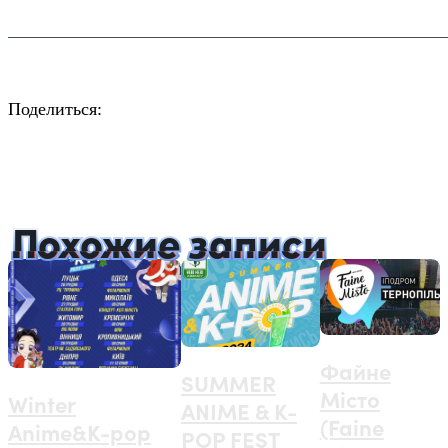
Поделиться:
Facebook
Twitter
Email
LinkedIn
Copy
Link
Похожие записи
Файне
SUMMER
Місто
Winter
ANIME & K-
(Faine
Anime&K-pop
POP FEST