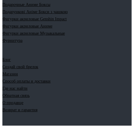
Подарочные Аниме Боксы
Подарункові Аніме Бокси з чашкою
Фигурки акриловые Genshin Impact
Фигурки акриловые Аниме
Фигурки акриловые Музыкальные
Фурнитура
Блог
Создай свой брелок
Магазин
Способ оплаты и доставки
Где нас найти
Обратная связь
О продавце
Возврат и гарантия