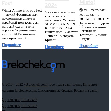
Misto)
Fest
2024
🌏 VIII фестиваль
Winter Anime & K-pop Fest
Уже скоро мы будем
— яркий фестиваль для
Файне Місто:
участвовать в
поклонников аниме и
28.07-01.08 2021 📍
массовом в Украине
корейской поп-культуры,
Тернопіль, Іподром
SUMMER ANIME &
который охватит пять
💥Стань Частиною
K-POP FEST 2024
городов Украины этой
Легенди на
Ищите нас: 17 августа
зимой! 📅 Расписание
Території Вільних
– Днепр 18 августа –
мероприятий: 03 …
Людей!
Кривой …
Подробнее
Подробнее
Подробнее
© 2015 - 2022
«Brelochek.com»
Все права защищены. Интернет-
магазин Brelochek.com. Эксклюзивные брелки. Брелки на заказ.
+38 (063) 55-85-432
+38 (097) 85-72-682