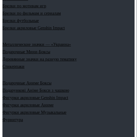
Брелки по мотивам игр
Брелки по фильмам и сериалам
Брелки футбольные
Брелки акриловые Genshin Impact
Металлические значки — «Украина»
Подарочные Мини-Боксы
Деревянные значки на разную тематику
Стикерпаки
Подарочные Аниме Боксы
Подарункові Аніме Бокси з чашкою
Фигурки акриловые Genshin Impact
Фигурки акриловые Аниме
Фигурки акриловые Музыкальные
Фурнитура