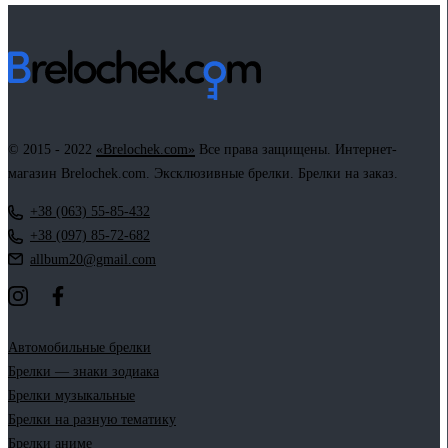
Facebook
Twitter
Email
LinkedIn
Copy
Link
© 2015 - 2022
«Brelochek.com»
Все права защищены. Интернет-
магазин Brelochek.com. Эксклюзивные брелки. Брелки на заказ.
+38 (063) 55-85-432
+38 (097) 85-72-682
allbum20@gmail.com
Автомобильные брелки
Брелки — знаки зодиака
Брелки музыкальные
Брелки на разную тематику
Брелки аниме