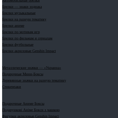
Автомобильные брелки
Брелки — знаки зодиака
Брелки музыкальные
Брелки на разную тематику
Брелки аниме
Брелки по мотивам игр
Брелки по фильмам и сериалам
Брелки футбольные
Брелки акриловые Genshin Impact
Металлические значки — «Украина»
Подарочные Мини-Боксы
Деревянные значки на разную тематику
Стикерпаки
Подарочные Аниме Боксы
Подарункові Аніме Бокси з чашкою
Фигурки акриловые Genshin Impact