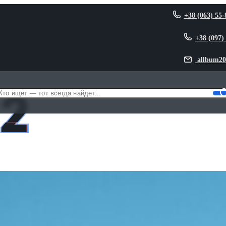
+38 (063) 55-
+38 (097)
allbum20
 2