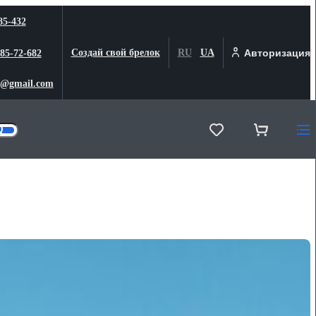
85-432
Создай свой брелок
RU
UA
Авторизация
 85-72-682
@gmail.com