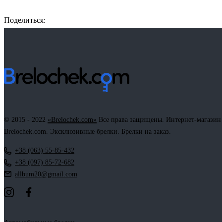
Поделиться:
Facebook
Twitter
Email
LinkedIn
Copy
Link
© 2015 - 2022
«Brelochek.com»
Все права защищены. Интернет-магазин
Brelochek.com. Эксклюзивные брелки. Брелки на заказ.
+38 (063) 55-85-432
+38 (097) 85-72-682
allbum20@gmail.com