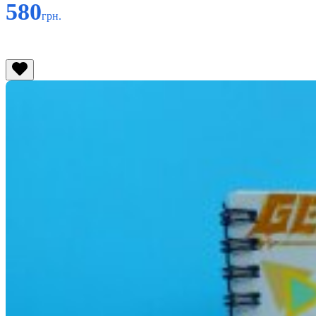
580
грн.