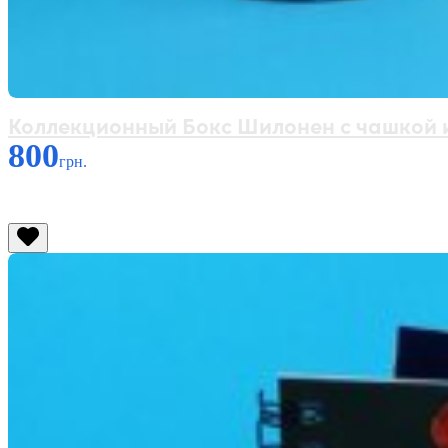
Коллекционный Бокс Шилонен с чашкой и
800
грн.