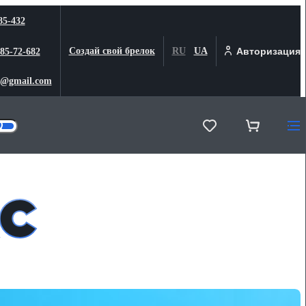
85-432
Создай свой брелок
RU
UA
Авторизация
 85-72-682
@gmail.com
с