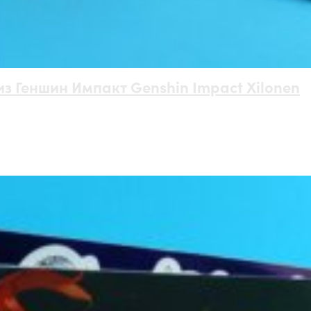
з Геншин Импакт Genshin Impact Xilonen