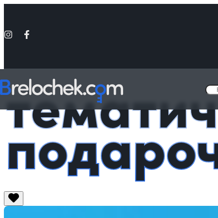
темати
подаро