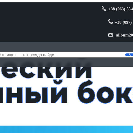
+38 (063) 55-
+38 (097)
allbum20
ческий
чный бок