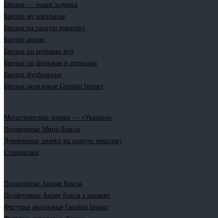
Брелки — знаки зодиака
Брелки музыкальные
Брелки на разную тематику
Брелки аниме
Брелки по мотивам игр
Брелки по фильмам и сериалам
Брелки футбольные
Брелки акриловые Genshin Impact
Металлические значки — «Украина»
Подарочные Мини-Боксы
Деревянные значки на разную тематику
Стикерпаки
Подарочные Аниме Боксы
Подарункові Аніме Бокси з чашкою
Фигурки акриловые Genshin Impact