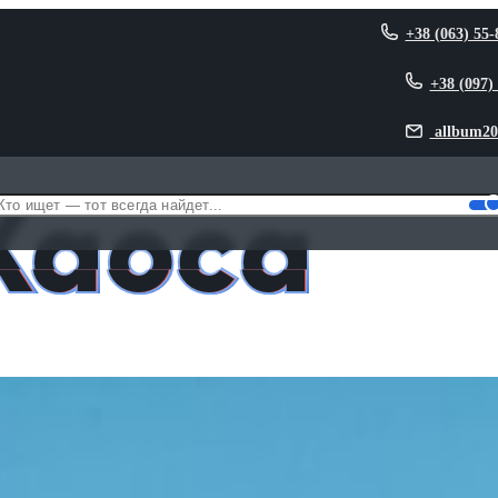
+38 (063) 55-
+38 (097)
allbum20
Хаоса