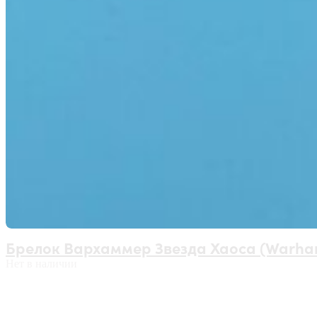
Брелок Вархаммер Звезда Хаоса (Warha
Нет в наличии