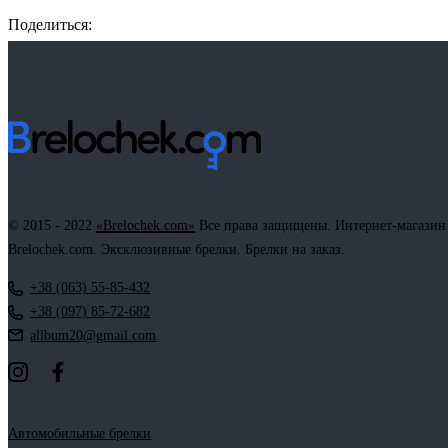
Поделиться:
Facebook
Twitter
Email
LinkedIn
Copy
Link
© 2015 - 2022
«Brelochek.com»
Все права защищены. Интернет-магазин
Brelochek.com. Эксклюзивные брелки. Брелки на заказ.
+38 (063) 55-85-432
+38 (097) 85-72-682
allbum20@gmail.com
Автомобильные брелки