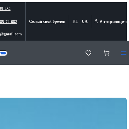
85-432
Создай свой брелок
RU
UA
Авторизация
 85-72-682
@gmail.com