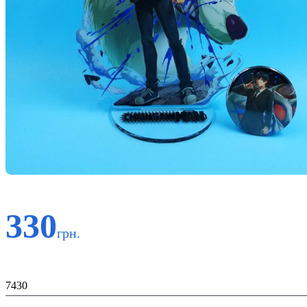
330
грн.
Код:
7430
Материал: