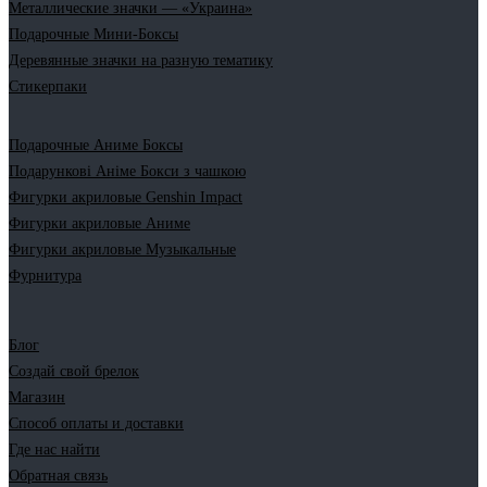
Металлические значки — «Украина»
Подарочные Мини-Боксы
Деревянные значки на разную тематику
Стикерпаки
Подарочные Аниме Боксы
Подарункові Аніме Бокси з чашкою
Фигурки акриловые Genshin Impact
Фигурки акриловые Аниме
Фигурки акриловые Музыкальные
Фурнитура
Блог
Создай свой брелок
Магазин
Способ оплаты и доставки
Где нас найти
Обратная связь