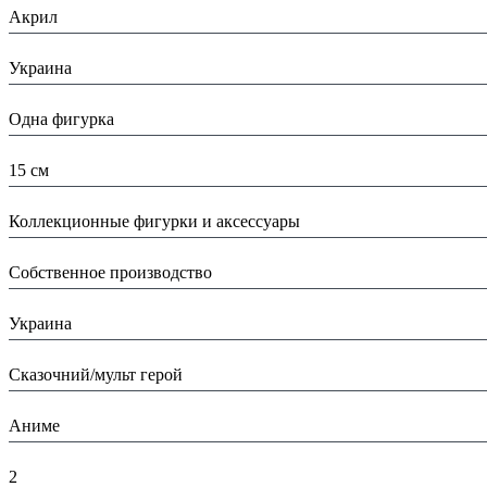
Акрил
Страна:
Украина
Тип:
Одна фигурка
Высота:
15 см
Вид:
Коллекционные фигурки и аксессуары
Производитель:
Собственное производство
Страна производитель:
Украина
Тип:
Сказочний/мульт герой
Тематика изделия:
Аниме
Высота в упаковке (см):
2