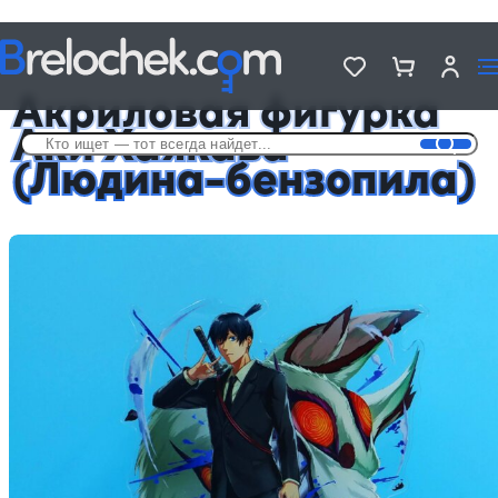
Головна
Фигурки акриловые Аниме
Акриловая фигурка Аки Хаякава (Людина-бензопила)
Акриловая фигурка
Аки Хаякава
(Людина-бензопила)