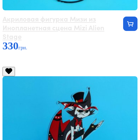
Акриловая фигурка Мизи из
Инопланетная сцена Mizi Alien
Stage
330
грн.