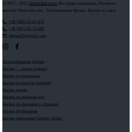
© 2015 - 2022
«Brelochek.com»
Все права защищены. Интернет-
магазин Brelochek.com. Эксклюзивные брелки. Брелки на заказ.
+38 (063) 55-85-432
+38 (097) 85-72-682
allbum20@gmail.com
Автомобильные брелки
Брелки — знаки зодиака
Брелки музыкальные
Брелки на разную тематику
Брелки аниме
Брелки по мотивам игр
Брелки по фильмам и сериалам
Брелки футбольные
Брелки акриловые Genshin Impact