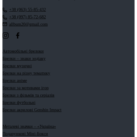
+38 (063) 55-85-432
+38 (097) 85-72-682
allbum20@gmail.com
Автомобільні брелоки
Брелки – знаки зодіаку
Брелки музичні
Брелки на різну тематику
Брелки аніме
Брелки за мотивами ігор
Брелки з фільмів та серіалів
Брелки футбольні
Брелки акрилові Genshin Impact
Металеві значки – «Україна»
Подарункові Міні-Бокси