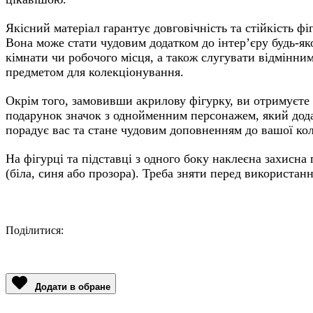
Якісний матеріал гарантує довговічність та стійкість фі
Вона може стати чудовим додатком до інтер’єру будь-як
кімнати чи робочого місця, а також слугувати відмінни
предметом для колекціонування.
Окрім того, замовивши акрилову фігурку, ви отримуєте
подарунок значок з однойменним персонажем, який дод
порадує вас та стане чудовим доповненням до вашої кол
На фігурці та підставці з одного боку наклеєна захисна 
(біла, синя або прозора). Треба зняти перед використан
Поділитися:
Facebook
Twitter
Email
LinkedIn
Copy
Link
Додати в обране