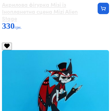
Акрилова фігурка Мізі із
Інопланетна сцена Mizi Alien
Stage
330
грн.