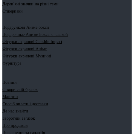
Дерев’яні значки на різні теми
Стікерпаки
Подарункові Аніме бокси
Подарочные Аниме Боксы с чашкой
Фігурки акрилові Genshin Impact
Фігурки акрилові Аніме
Фігурки акрилові Музичні
Фурнітура
Новини
Створи свій брелок
Магазин
Спосіб оплати і доставки
Де нас знайти
Зворотній зв’язок
Про продавця
Повернення та гарантія