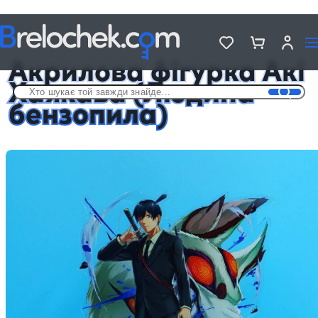
Головна
Фігурки акрилові Аніме
Акрилова фігурка Акі Хаякава (Людина-бензопила)
Акрилова фігурка Акі
Хаякава (Людина-
бензопила)