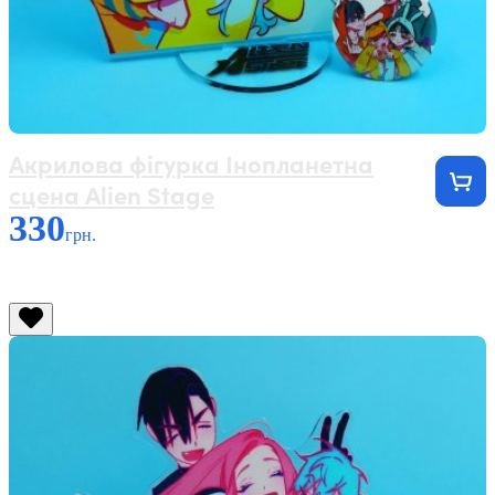
Акрилова фігурка Інопланетна
сцена Alien Stage
330
грн.