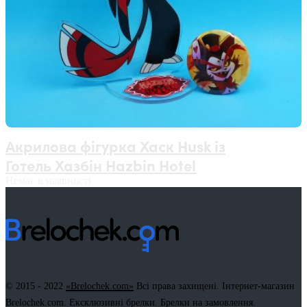
Акрилова фігурка Хаск Husk із
Готель Хазбін Hazbin Hotel
Немає в наявності
© 2015 - 2022
«Brelochek.com»
Всі права захищені. Інтернет-магазин
Brelochek.com. Ексклюзивні брелки. Брелки на замовлення.