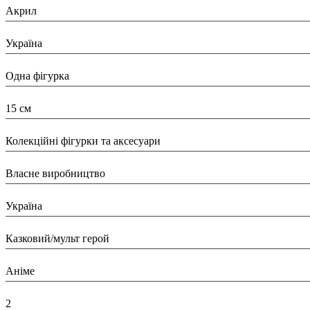
Акрил
Країна:
Україна
Тип:
Одна фігурка
Висота:
15 см
Вид:
Колекційні фігурки та аксесуари
Виробник:
Власне виробництво
Країна виробник:
Україна
Тип:
Казковий/мульт герой
Тематика виробу:
Аніме
Висота в упаковці (см):
2