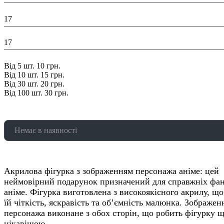
Глибина в упаковці (см):
17
Ширина в упаковці (см):
17
Знижка:
Від 5 шт. 10 грн.
Від 10 шт. 15 грн.
Від 30 шт. 20 грн.
Від 100 шт. 30 грн.
Немає в наявності
Акрилова фігурка з зображенням персонажа аніме: цей
неймовірний подарунок призначений для справжніх фан
аніме. Фігурка виготовлена з високоякісного акрилу, що
їй чіткість, яскравість та об’ємність малюнка. Зображен
персонажа виконане з обох сторін, що робить фігурку 
цікавішою.