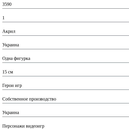
3590
К-во:
1
Материал:
Акрил
Страна:
Украина
Тип:
Одна фигурка
Высота:
15 см
Вид:
Герои игр
Производитель:
Собственное производство
Страна производитель:
Украина
Тип:
Персонажи видеоигр