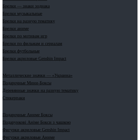
Брелки — знаки зодиака
Брелки музыкальные
Брелки на разную тематику
Брелки аниме
Брелки по мотивам игр
Брелки по фильмам и сериалам
Брелки футбольные
Брелки акриловые Genshin Impact
Металлические значки — «Украина»
Подарочные Мини-Боксы
Деревянные значки на разную тематику
Стикерпаки
Подарочные Аниме Боксы
Подарункові Аніме Бокси з чашкою
Фигурки акриловые Genshin Impact
Фигурки акриловые Аниме