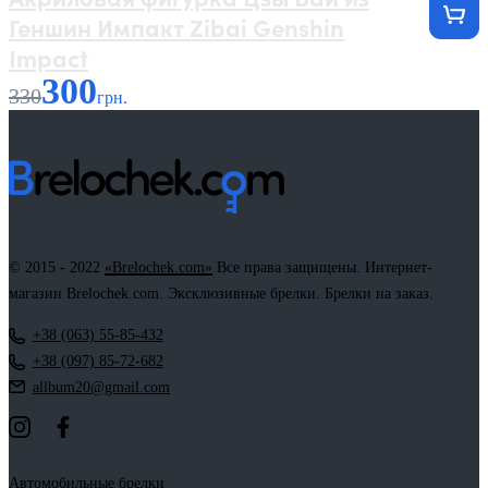
Геншин Импакт Zibai Genshin
Impact
300
330
грн.
© 2015 - 2022
«Brelochek.com»
Все права защищены. Интернет-
магазин Brelochek.com. Эксклюзивные брелки. Брелки на заказ.
+38 (063) 55-85-432
+38 (097) 85-72-682
allbum20@gmail.com
Автомобильные брелки