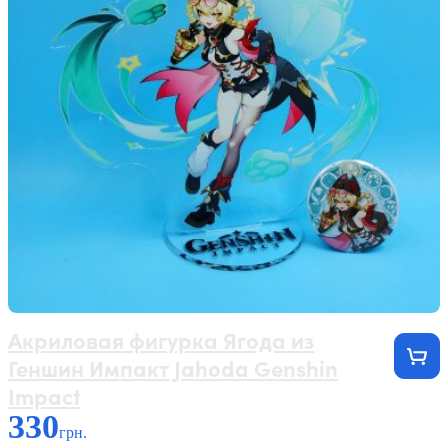
Акриловая фигурка Ягода из
Геншин Импакт Jahoda Genshin
Impact
330
грн.