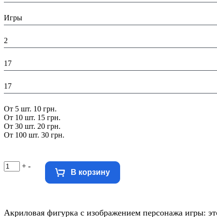
Тематика изделия:
Игры
Высота в упаковке (см):
2
Глубина в упаковке (см):
17
Ширина в упаковке (см):
17
Скидка:
От 5 шт. 10 грн.
От 10 шт. 15 грн.
От 30 шт. 20 грн.
От 100 шт. 30 грн.
+
-
В корзину
Акриловая фигурка с изображением персонажа игры: эт