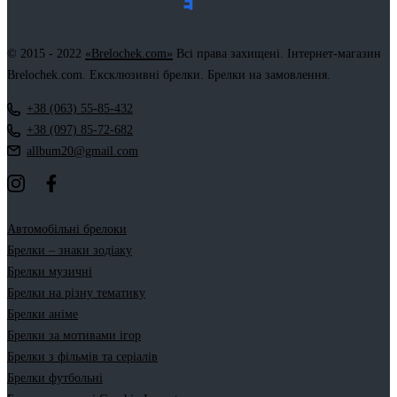
© 2015 - 2022
«Brelochek.com»
Всі права захищені. Інтернет-магазин
Brelochek.com. Ексклюзивні брелки. Брелки на замовлення.
+38 (063) 55-85-432
+38 (097) 85-72-682
allbum20@gmail.com
Автомобільні брелоки
Брелки – знаки зодіаку
Брелки музичні
Брелки на різну тематику
Брелки аніме
Брелки за мотивами ігор
Брелки з фільмів та серіалів
Брелки футбольні