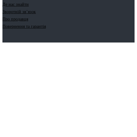
Де нас знайти
Зворотній зв’язок
Про продавця
Повернення та гарантія