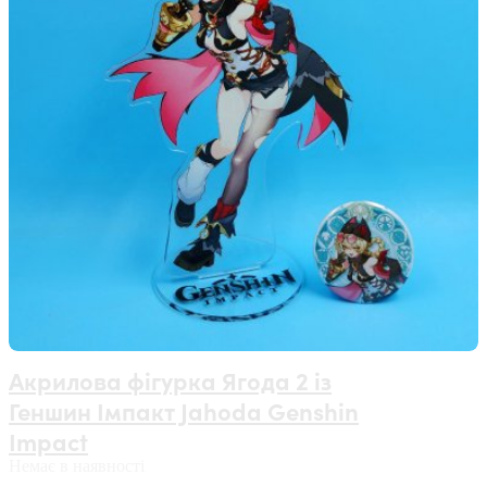
Акрилова фігурка Ягода 2 із
Геншин Імпакт Jahoda Genshin
Impact
Немає в наявності