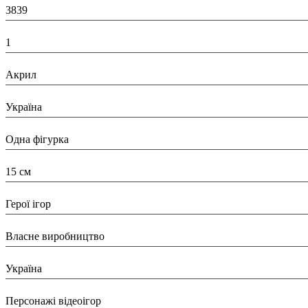
3839
К-ть:
1
Матеріал:
Акрил
Країна:
Україна
Тип:
Одна фігурка
Висота:
15 см
Вид:
Герої ігор
Виробник:
Власне виробництво
Країна виробник:
Україна
Тип:
Персонажі відеоігор