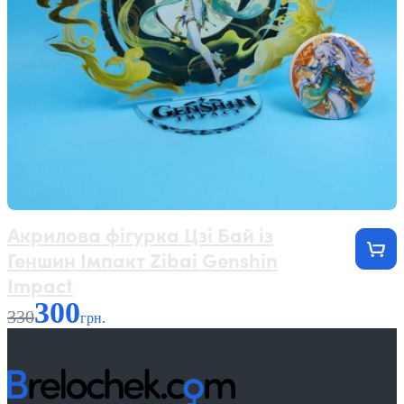
Акрилова фігурка Цзі Бай із
Геншин Імпакт Zibai Genshin
Impact
300
330
грн.