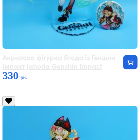
Акрилова фігурка Ягода із Геншин
Імпакт Jahoda Genshin Impact
330
грн.