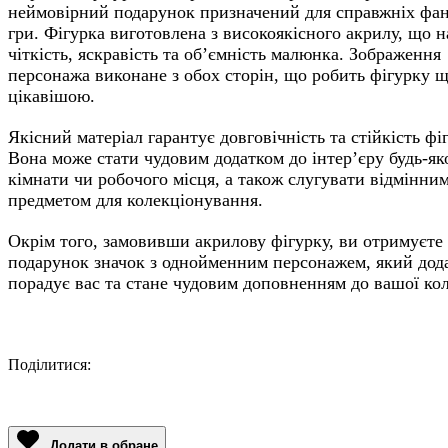
неймовірний подарунок призначений для справжніх фан
гри. Фігурка виготовлена з високоякісного акрилу, що н
чіткість, яскравість та об’ємність малюнка. Зображення
персонажа виконане з обох сторін, що робить фігурку 
цікавішою.
Якісний матеріал гарантує довговічність та стійкість фі
Вона може стати чудовим додатком до інтер’єру будь-як
кімнати чи робочого місця, а також слугувати відмінни
предметом для колекціонування.
Окрім того, замовивши акрилову фігурку, ви отримуєте
подарунок значок з однойменним персонажем, який дод
порадує вас та стане чудовим доповненням до вашої кол
Поділитися:
Facebook
Twitter
Email
LinkedIn
Copy
Link
Додати в обране