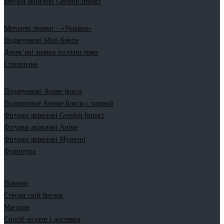
Брелки акрилові Genshin Impact
Металеві значки – «Україна»
Подарункові Міні-Бокси
Дерев’яні значки на різні теми
Стікерпаки
Подарункові Аніме бокси
Подарочные Аниме Боксы с чашкой
Фігурки акрилові Genshin Impact
Фігурки акрилові Аніме
Фігурки акрилові Музичні
Фурнітура
Новини
Створи свій брелок
Магазин
Спосіб оплати і доставки