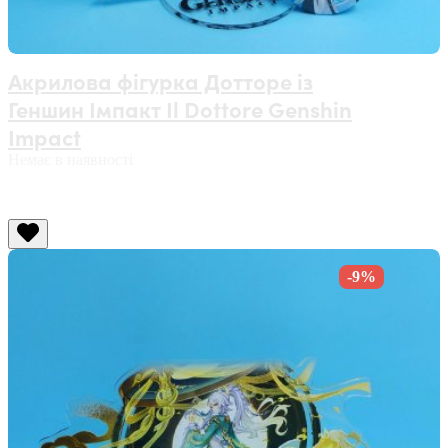
Акрилова фігурка Дотторе із
Геншин Імпакт Il Dottore Genshin
Impact
Немає в наявності
-9%