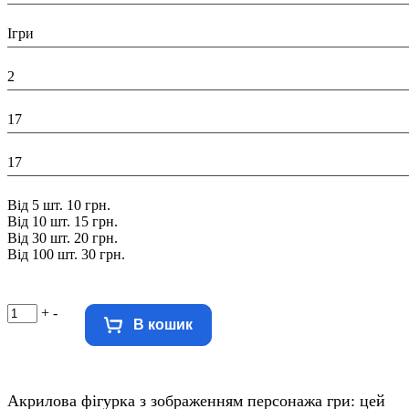
Тематика виробу:
Ігри
Висота в упаковці (см):
2
Глибина в упаковці (см):
17
Ширина в упаковці (см):
17
Знижка:
Від 5 шт. 10 грн.
Від 10 шт. 15 грн.
Від 30 шт. 20 грн.
Від 100 шт. 30 грн.
+
-
В кошик
Акрилова фігурка з зображенням персонажа гри: цей