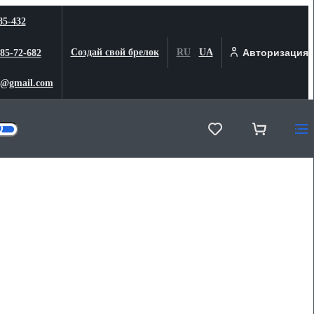
85-432
Создай свой брелок
RU
UA
Авторизация
 85-72-682
@gmail.com