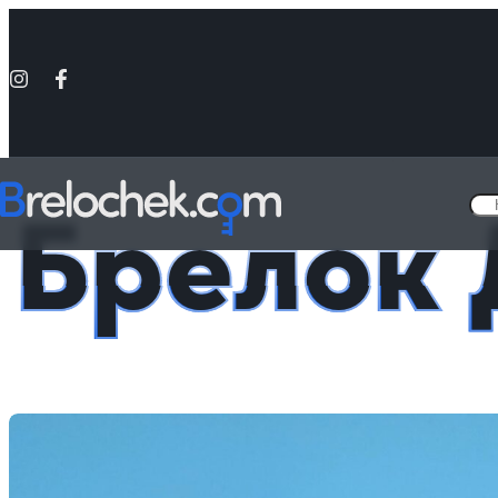
Головна
Брелки по фильмам и сериалам
Брелок Джокер
Брелок