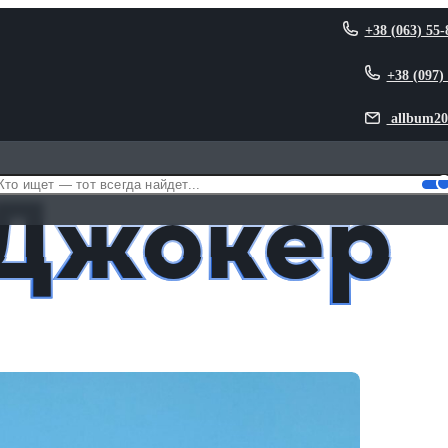
+38 (063) 55-
+38 (097)
allbum20
 Джокер