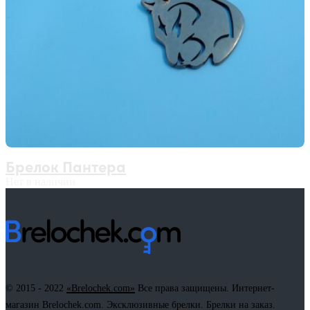
Брелок Пантера
Нет в наличии
© 2015 - 2022
«Brelochek.com»
Все права защищены. Интернет-
магазин Brelochek.com. Эксклюзивные брелки. Брелки на заказ.