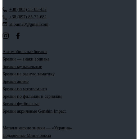
+38 (063) 55-85-432
+38 (097) 85-72-682
allbum20@gmail.com
Автомобильные брелки
Брелки — знаки зодиака
Брелки музыкальные
Брелки на разную тематику
Брелки аниме
Брелки по мотивам игр
Брелки по фильмам и сериалам
Брелки футбольные
Брелки акриловые Genshin Impact
Металлические значки — «Украина»
Подарочные Мини-Боксы