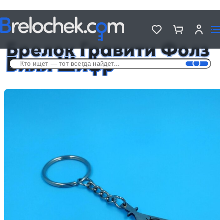
Головна
Брелки по фильмам и сериалам
Брелок Гравити Фолз Билл Шифр
Брелок Гравити Фолз
Билл Шифр