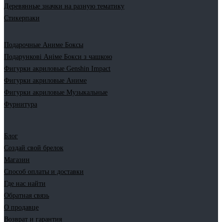
Деревянные значки на разную тематику
Стикерпаки
Подарочные Аниме Боксы
Подарункові Аніме Бокси з чашкою
Фигурки акриловые Genshin Impact
Фигурки акриловые Аниме
Фигурки акриловые Музыкальные
Фурнитура
Блог
Создай свой брелок
Магазин
Способ оплаты и доставки
Где нас найти
Обратная связь
О продавце
Возврат и гарантия