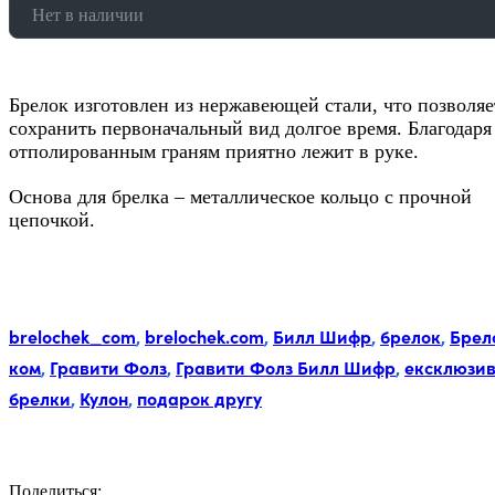
Нет в наличии
Брелок изготовлен из нержавеющей стали, что позволяе
сохранить первоначальный вид долгое время. Благодаря
отполированным граням приятно лежит в руке.
Основа для брелка – металлическое кольцо с прочной
цепочкой.
Метки:
brelochek_com
,
brelochek.com
,
Билл Шифр
,
брелок
,
Брел
ком
,
Гравити Фолз
,
Гравити Фолз Билл Шифр
,
ексклюзи
брелки
,
Кулон
,
подарок другу
Поделиться: