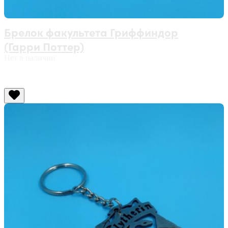
Брелок факультета Гриффиндор
(Гарри Поттер)
Нет в наличии