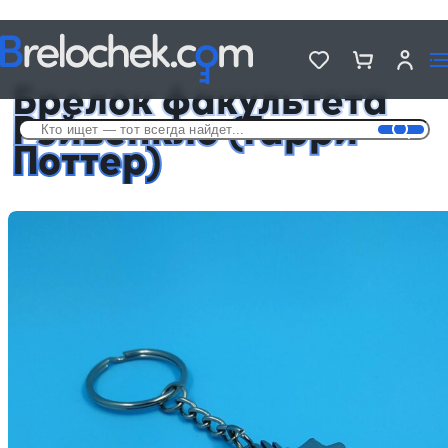
Головна
Брелки по фильмам и сериалам
Брелок факультета Рэйвенкло (Гарри Поттер)
Брелок факультета
Рэйвенкло (Гарри
Поттер)