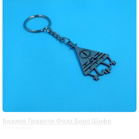
Брелок Гравити Фолз Билл Шифр
Нет в наличии