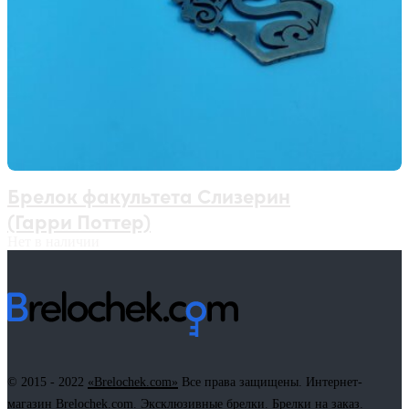
Брелок факультета Слизерин
(Гарри Поттер)
Нет в наличии
© 2015 - 2022
«Brelochek.com»
Все права защищены. Интернет-
магазин Brelochek.com. Эксклюзивные брелки. Брелки на заказ.