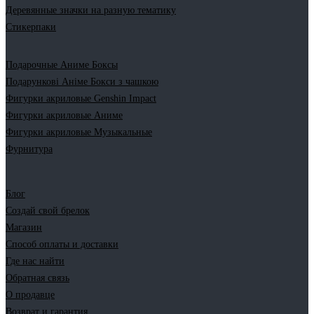
Деревянные значки на разную тематику
Стикерпаки
Подарочные Аниме Боксы
Подарункові Аніме Бокси з чашкою
Фигурки акриловые Genshin Impact
Фигурки акриловые Аниме
Фигурки акриловые Музыкальные
Фурнитура
Блог
Создай свой брелок
Магазин
Способ оплаты и доставки
Где нас найти
Обратная связь
О продавце
Возврат и гарантия