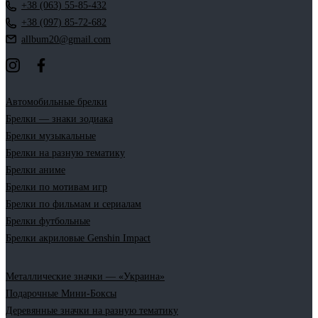
+38 (063) 55-85-432
+38 (097) 85-72-682
allbum20@gmail.com
Автомобильные брелки
Брелки — знаки зодиака
Брелки музыкальные
Брелки на разную тематику
Брелки аниме
Брелки по мотивам игр
Брелки по фильмам и сериалам
Брелки футбольные
Брелки акриловые Genshin Impact
Металлические значки — «Украина»
Подарочные Мини-Боксы
Деревянные значки на разную тематику