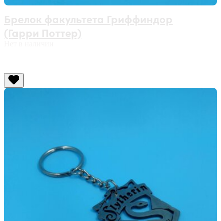
Брелок факультета Гриффиндор
(Гарри Поттер)
Нет в наличии