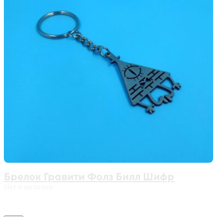
Брелок Гравити Фолз Билл Шифр
Нет в наличии