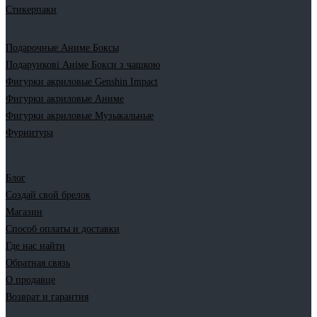
Стикерпаки
Подарочные Аниме Боксы
Подарункові Аніме Бокси з чашкою
Фигурки акриловые Genshin Impact
Фигурки акриловые Аниме
Фигурки акриловые Музыкальные
Фурнитура
Блог
Создай свой брелок
Магазин
Способ оплаты и доставки
Где нас найти
Обратная связь
О продавце
Возврат и гарантия