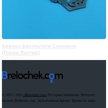
Брелок факультета Слизерин
(Гарри Поттер)
Нет в наличии
© 2015 - 2022
«Brelochek.com»
Все права защищены. Интернет-
магазин Brelochek.com. Эксклюзивные брелки. Брелки на заказ.