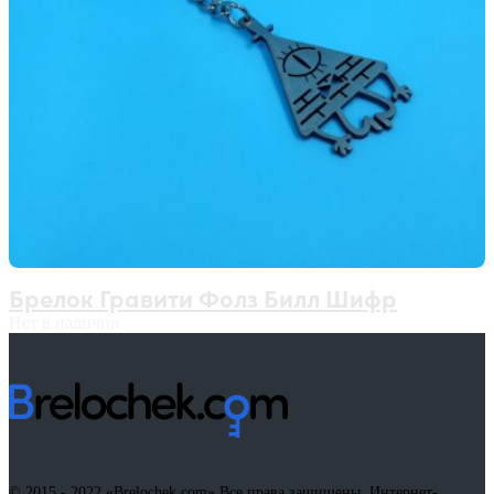
Брелок Гравити Фолз Билл Шифр
Нет в наличии
© 2015 - 2022
«Brelochek.com»
Все права защищены. Интернет-