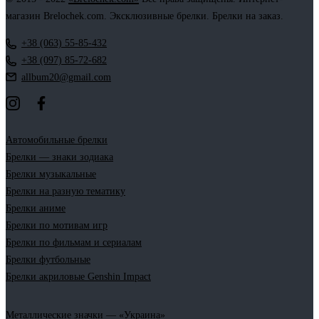
магазин Brelochek.com. Эксклюзивные брелки. Брелки на заказ.
+38 (063) 55-85-432
+38 (097) 85-72-682
allbum20@gmail.com
Автомобильные брелки
Брелки — знаки зодиака
Брелки музыкальные
Брелки на разную тематику
Брелки аниме
Брелки по мотивам игр
Брелки по фильмам и сериалам
Брелки футбольные
Брелки акриловые Genshin Impact
Металлические значки — «Украина»