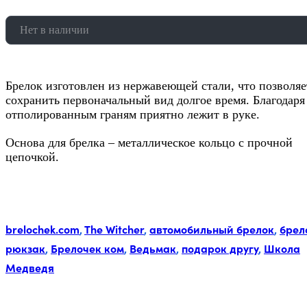
Нет в наличии
Брелок изготовлен из нержавеющей стали, что позволяе
сохранить первоначальный вид долгое время. Благодаря
отполированным граням приятно лежит в руке.
Основа для брелка – металлическое кольцо с прочной
цепочкой.
Метки:
brelochek.com
,
The Witcher
,
автомобильный брелок
,
брел
рюкзак
,
Брелочек ком
,
Ведьмак
,
подарок другу
,
Школа
Медведя