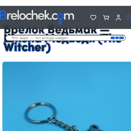
Головна
Брелки по мотивам игр
Брелок Ведьмак — Школа Медведя (The Witcher)
Брелок Ведьмак —
Школа Медведя (The
Witcher)