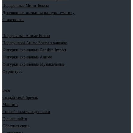
Подарочные Мини-Боксы
Деревянные значки на разную тематику
Стикерпаки
Подарочные Аниме Боксы
Подарункові Аніме Бокси з чашкою
Фигурки акриловые Genshin Impact
Фигурки акриловые Аниме
Фигурки акриловые Музыкальные
Фурнитура
Блог
Создай свой брелок
Магазин
Способ оплаты и доставки
Где нас найти
Обратная связь